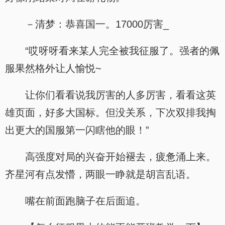
－清梦：恭喜国一。17000厉害_
“哎呀呀看来某人完全被我征服了。强者的佩
服果然格外让人愉悦~
让你们看看说我厉害的人多厉害，看看这英
雄页面，好多大国标。但没关系，下次双排我掏
出更大的国服第一闪瞎他的眼！”
高强度对局的兴奋开始褪去，疲惫涌上来。
齐星河有点发懵，两眼一睁就是胡言乱语。
嘴在前面跑脑子在后面追。