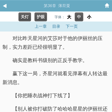
第36章 薄荷栗
关灯
护眼
大
中
小
字体：
上一章
目录
下一页
对比昨天星河的艾莎对于他的伊丽丝的压
制，实力差距已经很明显了。
确实是教科书级别的正反手教学。
赢下这一局，齐星河就看见弹幕有人转达最
新消息。
【你把睡衣战神打下线了】
【别人被你打破防了哈哈哈星星的伊丽丝还