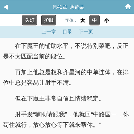
第41章 薄荷栗
关灯
护眼
大
中
小
字体：
上一章
目录
下一页
在下魔王的辅助水平，不说特别菜吧，反正
是不太匹配当前的段位。
再加上他总是想和齐星河的中单连体，在排
位中总是容易让射手不满。
但在下魔王非常自信且情绪稳定。
射手发“辅助请跟我”，他就回“中路国一，你
苟住就行，放心放心等下就来帮你。”