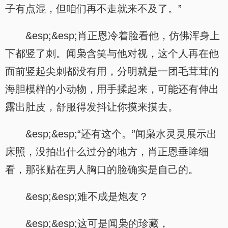
子有点混，但咱们再不走就来不及了。”
&esp;&esp;肖正恩冷着脸看他，仿佛浑身上
下都竖了刺。闻枭含笑与他对视，这个人再在他
面前竖起尖刺都没有用，分明就是一团毛茸茸的
海胆模样的小动物，用手揉起来，可能还有伸出
露出肚皮，舒服得发抖让你摸来摸去。
&esp;&esp;“还有这个。”闻枭水灵灵展示出
床照，没拍出什么过分的地方，肖正恩垂眸细
看，那张贴在男人胸口的脸确实是自己的。
&esp;&esp;难不成是炮友？
&esp;&esp;这可是闻枭的珍藏，