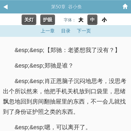
第50章 谷小鱼
关灯
护眼
大
中
小
字体：
上一章
目录
下一页
&esp;&esp;【郑驰：老婆想我了没有？】
&esp;&esp;郑驰是谁？
&esp;&esp;肖正恩脑子沉闷地思考，没思考
出个所以然来，他把手机关机放到口袋里，思绪
飘忽地回到房间翻抽屉里的东西，不一会儿就找
到了身份证护照之类的东西。
&esp;&esp;嗯，可以离开了。