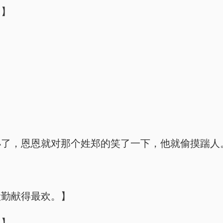
…】
小了，恩恩就对那个姓郑的笑了一下，他就偷摸踹人
殷勤献得最欢。】
？】