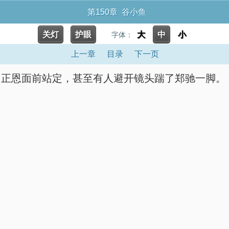
第150章 谷小鱼
关灯
护眼
大
中
小
字体：
上一章
目录
下一页
肖正恩面前站定，甚至有人避开镜头踹了郑驰一脚。
】