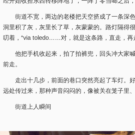
经开始收拾东西转移阵地了，一阵丁零当啷之后
街道不宽，两边的老楼把天空挤成了一条深
洞里积了灰，灰里长了草，灰蒙蒙的。路灯隔得
叨着，“via toledo……对，就是这条路，直走
他把手机收起来，拍了拍裤兜，回头冲大家喊
前走。
走出十几步，前面的巷口突然亮起了车灯。
远处传过来，那种声音闷闷的，像被关在笼子里
街道上人瞬间