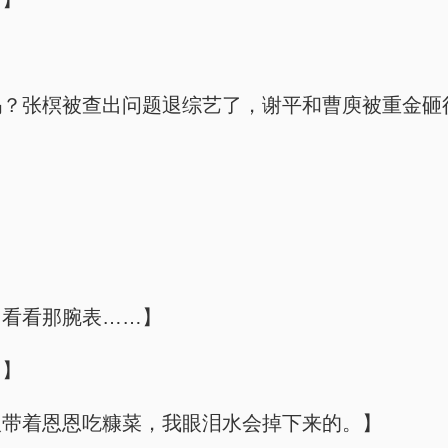
吗？张榠被查出问题退综艺了，谢平和曹庾被重金砸
，看看那腕表……】
。】
人带着恩恩吃糠菜，我眼泪水会掉下来的。】