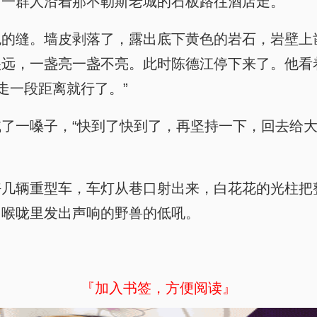
，一群人沿着那不勒斯老城的石板路往酒店走。
色的缝。墙皮剥落了，露出底下黄色的岩石，岩壁上
很远，一盏亮一盏不亮。此时陈德江停下来了。他看
，再走一段距离就行了。”
了一嗓子，“快到了快到了，再坚持一下，回去给大
好几辆重型车，车灯从巷口射出来，白花花的光柱把
、喉咙里发出声响的野兽的低吼。
『加入书签，方便阅读』