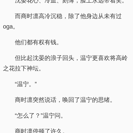
沈晏花心、冷血、刻薄，脸上永远带着笑。
而商时凛高冷沉稳，除了他身边从未有过
oga。
他们都有权有钱。
但比起沈晏的浪子回头，温宁更喜欢将高岭
之花拉下神坛。
“温宁。”
商时凛突然说话，唤回了温宁的思绪。
“怎么了？”温宁问。
商时凛停顿了许久。