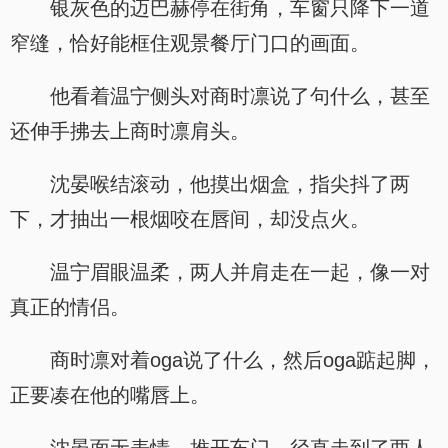
银灰色的迈巴赫停在街角，车窗只降下一道
窄缝，恰好能框住观景餐厅门口的画面。
他看着温宁侧头对商时凛说了句什么，甚至
还伸手拂去上商时凛肩头。
沈晏喉结滚动，他摸出烟盒，指尖抖了两
下，才抽出一根烟咬在唇间，却没点火。
温宁眉眼温柔，两人并肩走在一起，像一对
真正的情侣。
商时凛对着oga说了什么，然后oga踮起脚，
正要凑在他的嘴唇上。