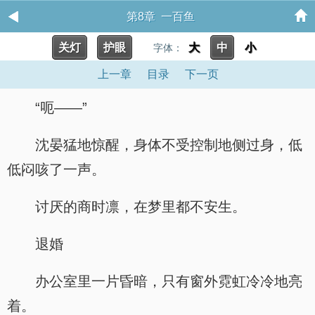
第8章 一百鱼
关灯
护眼
大
中
小
字体：
上一章
目录
下一页
“呃——”
沈晏猛地惊醒，身体不受控制地侧过身，低
低闷咳了一声。
讨厌的商时凛，在梦里都不安生。
退婚
办公室里一片昏暗，只有窗外霓虹冷冷地亮
着。