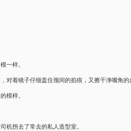
。
…
一模一样。
瑕，对着镜子仔细盖住颈间的掐痕，又擦干净嘴角的
害的模样。
让司机拐去了常去的私人造型室。