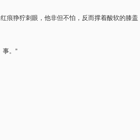
的红痕狰狞刺眼，他非但不怕，反而撑着酸软的膝盖
事。”