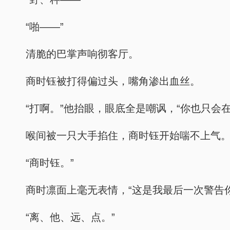
“啪——”
清脆的巴掌声响彻客厅。
商时钰被打得偏过头，嘴角渗出血丝。
“打啊。”他抬眼，眼底全是嘲讽，“你也只会
喉间被一只大手掐住，商时钰开始喘不上气
“商时钰。”
商时凛面上毫无表情，“这是我最后一次警告你
“离、他、远、点。”