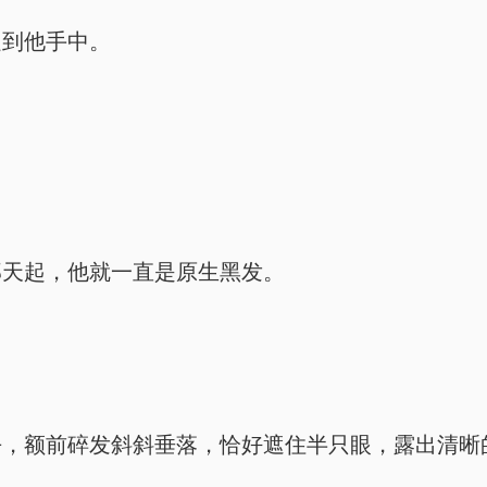
递到他手中。
那天起，他就一直是原生黑发。
去，额前碎发斜斜垂落，恰好遮住半只眼，露出清晰