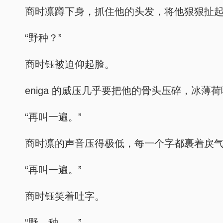
商时凛蹲下身，抓住他的头发，将他狠狠扯
“野种？”
商时钰被迫仰起脸。
eniga 的威压几乎要把他的骨头压碎，冰
“再叫一遍。”
商时凛的声音压得极低，每一个字都裹着戾
“再叫一遍。”
商时钰笑着吐字。
“野、种——”