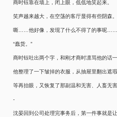
商时钰靠在墙上，闭上眼，低低地笑起来。
笑声越来越大，在空荡的客厅显得有些阴森
嘶……他好像，发现了什么不得了的事呢…
“蠢货。”
商时钰吐出两个字，和刚才商时凛骂他的话
他整理了一下皱掉的衣服，从抽屉里翻出遮
等再抬眼，又恢复了那副温和无害、人畜无
-
沈晏回到公司处理完事务后，第一件事就是