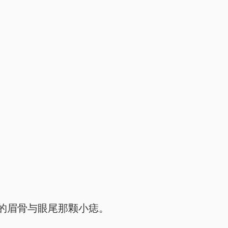
的眉骨与眼尾那颗小痣。