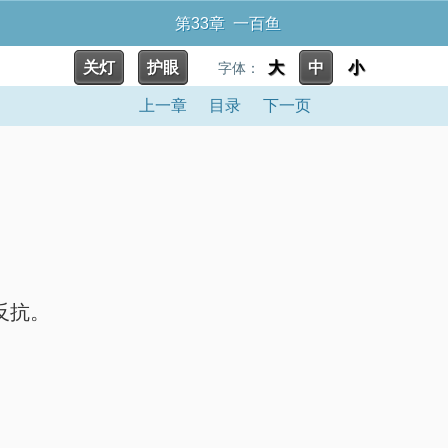
第33章 一百鱼
关灯
护眼
大
中
小
字体：
上一章
目录
下一页
反抗。