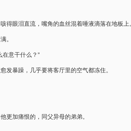
，咳得眼泪直流，嘴角的血丝混着唾液滴落在地板上
满满。
么在意干什么？”
素愈发暴躁，几乎要将客厅里的空气都冻住。
和他更加痛恨的，同父异母的弟弟。