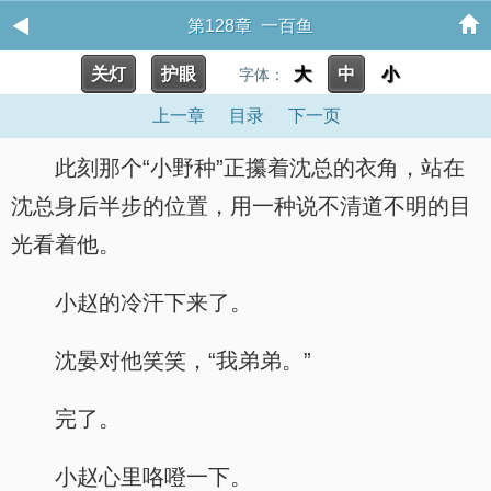
第128章 一百鱼
关灯
护眼
大
中
小
字体：
上一章
目录
下一页
此刻那个“小野种”正攥着沈总的衣角，站在
沈总身后半步的位置，用一种说不清道不明的目
光看着他。
小赵的冷汗下来了。
沈晏对他笑笑，“我弟弟。”
完了。
小赵心里咯噔一下。