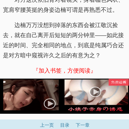
宽肩窄腰英挺的身姿边楠可谓是再熟悉不过。
边楠万万没想到掉落的东西会被江敬沉捡
去，就在自己离开后短短的两分钟里——如此接
近的时间、完全相同的地点，到底是纯属巧合还
是对方暗中窥视许久之后的有意为之？
『加入书签，方便阅读』
上一页
目录
下一章