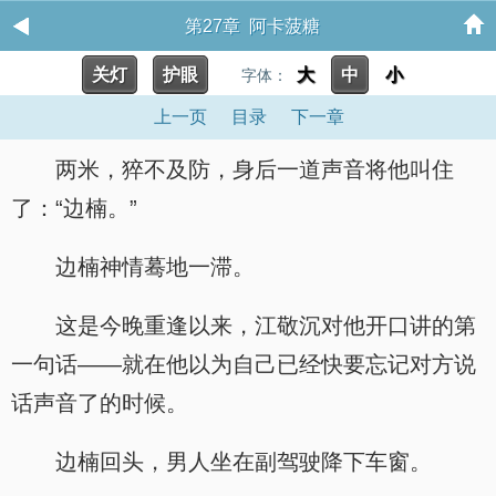
第27章 阿卡菠糖
关灯
护眼
大
中
小
字体：
上一页
目录
下一章
两米，猝不及防，身后一道声音将他叫住
了：“边楠。”
边楠神情蓦地一滞。
这是今晚重逢以来，江敬沉对他开口讲的第
一句话——就在他以为自己已经快要忘记对方说
话声音了的时候。
边楠回头，男人坐在副驾驶降下车窗。