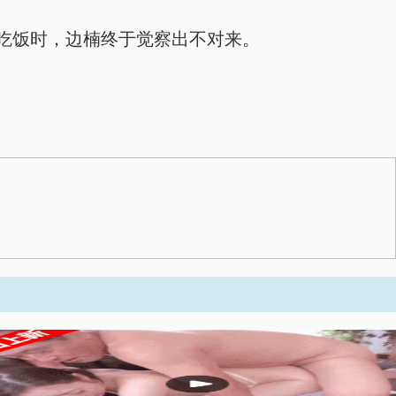
吃饭时，边楠终于觉察出不对来。