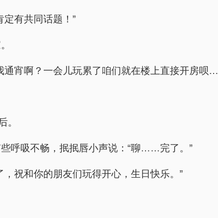
肯定有共同话题！”
家。
我通宵啊？一会儿玩累了咱们就在楼上直接开房呗…
后。
些呼吸不畅，抿抿唇小声说：“聊……完了。”
了，祝和你的朋友们玩得开心，生日快乐。”