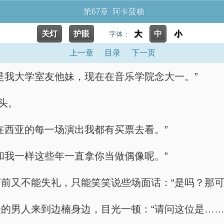
第67章 阿卡菠糖
关灯
护眼
大
中
小
字体：
上一章
目录
下一页
是我大学室友他妹，现在在音乐学院念大一。”
头。
在西亚的每一场演出我都有买票去看。”
和我一样这些年一直拿你当做偶像呢。”
前又不能失礼，只能笑笑说些场面话：“是吗？那可
的男人来到边楠身边，目光一顿：“请问这位是……