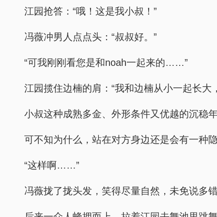
江园抢答：“哦！这是我小叔！”
冯薇冲男人点点头：“叔叔好。”
“可我刚刚看您是和noah一起来的……”
江园揽住边楠的肩：“我和边楠从小一起长大
小叔这种成熟多金、外形条件又优越的沉稳
可不知为什么，站在对方身边还是会有一种隐
“这样啊……”
冯薇拢了拢头发，笑得尽量自然，未免说多
后来一众人蜂拥而上，拉着江园去舞池里跳