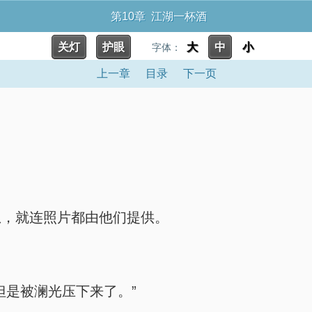
第10章 江湖一杯酒
关灯
护眼
大
中
小
字体：
上一章
目录
下一页
息，就连照片都由他们提供。
但是被澜光压下来了。”