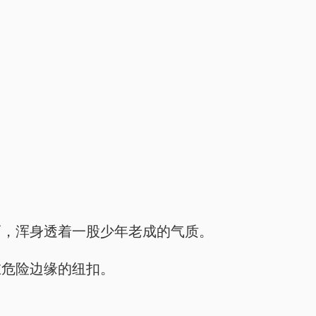
。
。
。
巧，浑身透着一股少年老成的气质。
在危险边缘的纽扣。