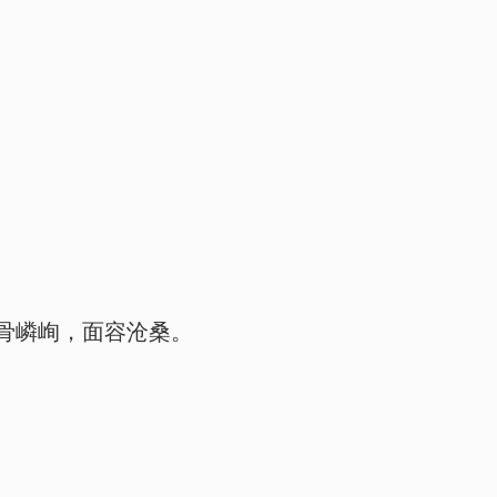
骨嶙峋，面容沧桑。