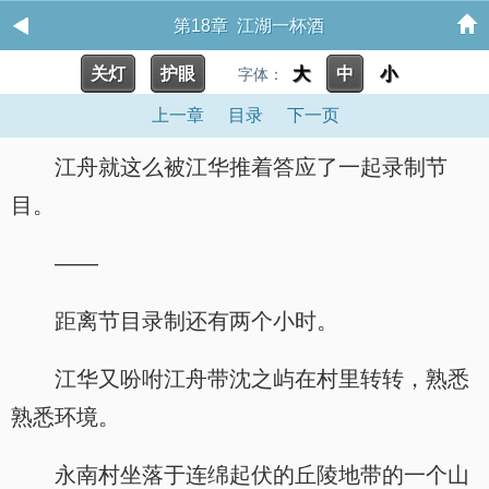
第18章 江湖一杯酒
关灯
护眼
大
中
小
字体：
上一章
目录
下一页
江舟就这么被江华推着答应了一起录制节
目。
——
距离节目录制还有两个小时。
江华又吩咐江舟带沈之屿在村里转转，熟悉
熟悉环境。
永南村坐落于连绵起伏的丘陵地带的一个山