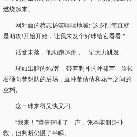
燃烧起来。
网对面的蔡志扬笑嘻嘻地喊:“这夕阳简直就
是助攻!开始开始，让我来发个好球给它看看!”
话音未落，他助跑起跳，一记大力跳发。
球如出膛的炮/弹，带着刺耳的呼啸声，旋转
着砸向梦想队的后场，直冲董倩倩和花芊之间的
空档。
这一球来得又快又刁。
“我来！”董倩倩吼了一声，凭本能侧身扑
救，但判断仍慢了半瞬。