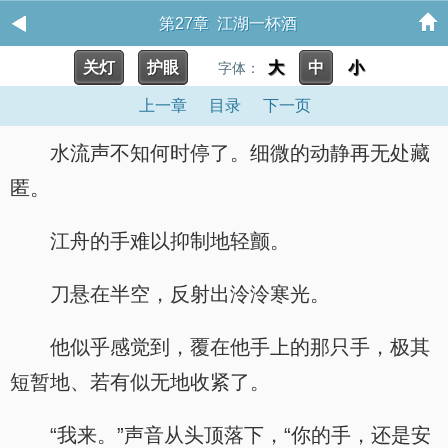
第27章 江湖一杯酒
关灯
护眼
大
中
小
字体：
上一章
目录
下一页
水流声不知何时停了。细微的动静再无处藏
匿。
江舟的手难以抑制地轻颤。
刀悬在半空，反射出泠泠寒光。
他似乎感觉到，覆在他手上的那只手，极其
短暂地、若有似无地收紧了。
“我来。”声音从头顶落下，“你的手，还是安