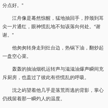
分点好。”
江舟像是蓦然惊醒，猛地抽回手，脖颈到耳
尖一片通红，眼神慌乱地不知该落向何处。“谢
谢。”
他匆匆转身走到灶台边，热锅下油，翻炒起
一盘空心菜。
轰轰的抽油烟机运转声与滋滋油爆声瞬间充
斥厨房，也盖过了彼此有些慌乱的呼吸。
沈之屿望着他几乎是落荒而逃的背影，掌心
仍残留着那一瞬灼人的温度。