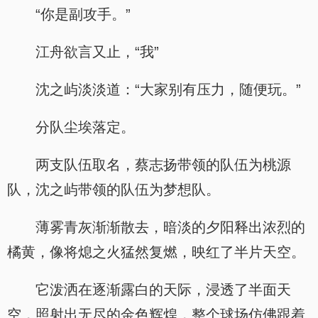
“你是副攻手。”
江舟欲言又止，“我”
沈之屿淡淡道：“大家别有压力，随便玩。”
分队尘埃落定。
两支队伍取名，蔡志扬带领的队伍为桃源
队，沈之屿带领的队伍为梦想队。
薄雾青灰渐渐散去，暗淡的夕阳释出浓烈的
橘黄，像将熄之火猛然复燃，映红了半片天空。
它泼洒在逐渐露白的天际，浸透了半面天
空，照射出无尽的金色辉煌，整个球场仿佛跟着