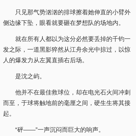
只见那气势汹汹的排球擦着她伸直的小臂外
侧边缘下坠，眼看就要砸在梦想队的场地内。
就在所有人都以为这分必然要丢掉的千钧一
发之际，一道黑影猝然从江舟余光中掠过，以惊
人的爆发力从左翼直插右后场。
是沈之屿。
他并不在最佳救球位，却在电光石火间冲刺
而至，于球将触地前的毫厘之间，硬生生将其接
起。
“砰——”一声沉闷而巨大的响声。