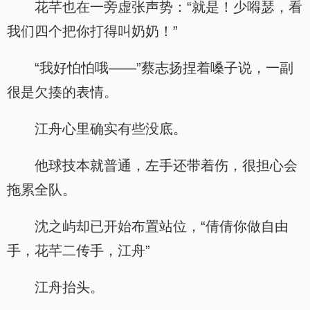
花芊也在一旁虚张声势：“就是！少嘚瑟，看
我们四个把你打得叫奶奶！”
“我好怕怕哦——”蔡志扬捏着嗓子说，一副
很是欠揍的表情。
江舟心里确实有些没底。
他球技本就普通，左手还带着伤，很担心会
拖累全队。
沈之屿却已开始布置站位，“倩倩你做自由
手，花芊二传手，江舟”
江舟抬头。