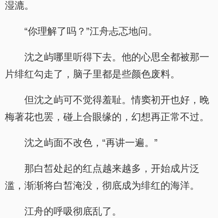
湿漉。
“你理解了吗？”江舟忐忑地问。
沈之屿哪里听得下去。他的心思全都被那一
片绯红勾走了，脑子里都是些颜色废料。
但沈之屿可不觉得羞耻。情窦初开也好，晚
梅著花也罢，碰上合眼缘的，幻想再正常不过。
沈之屿面不改色，“再讲一遍。”
那白皙处起的红点越来越多，开始成片泛
滥，渐渐将白皙淹没，彻底成为绯红的海洋。
江舟的呼吸彻底乱了。