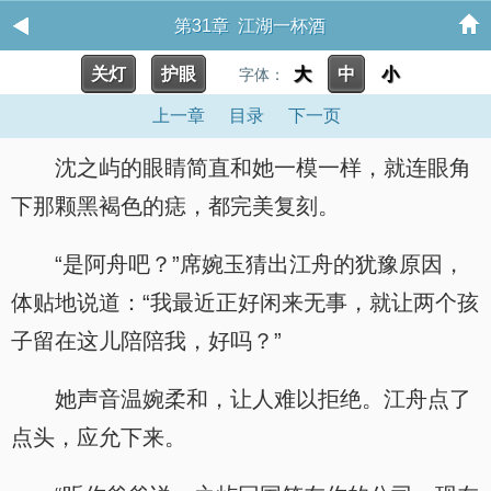
第31章 江湖一杯酒
关灯
护眼
大
中
小
字体：
上一章
目录
下一页
沈之屿的眼睛简直和她一模一样，就连眼角
下那颗黑褐色的痣，都完美复刻。
“是阿舟吧？”席婉玉猜出江舟的犹豫原因，
体贴地说道：“我最近正好闲来无事，就让两个孩
子留在这儿陪陪我，好吗？”
她声音温婉柔和，让人难以拒绝。江舟点了
点头，应允下来。