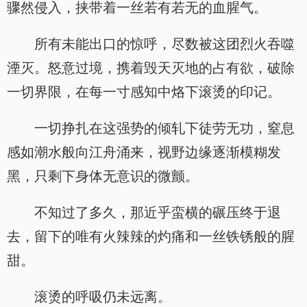
骤然侵入，挟带着一丝若有若无的血腥气。
所有未能出口的惊呼，尽数被这团烈火吞噬
湮灭。怒意过境，携着毁天灭地的占有欲，破除
一切界限，在每一寸感知中烙下滚烫的印记。
一切挣扎在这强势的倾轧下徒劳无功，窒息
感如潮水般向江舟涌来，视野边缘逐渐模糊发
黑，只剩下身体无意识的微颤。
不知过了多久，那近乎蛮横的碾压终于退
去，留下的唯有火辣辣的灼痛和一丝铁锈般的腥
甜。
滚烫的呼吸仍未远离。