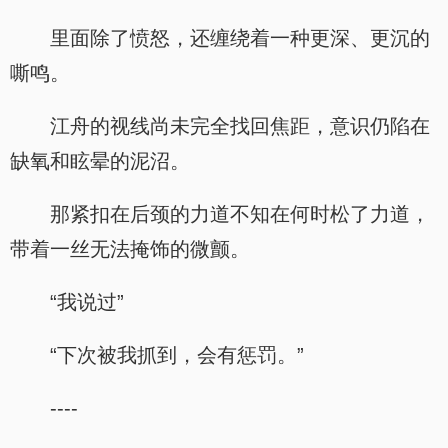
里面除了愤怒，还缠绕着一种更深、更沉的
嘶鸣。
江舟的视线尚未完全找回焦距，意识仍陷在
缺氧和眩晕的泥沼。
那紧扣在后颈的力道不知在何时松了力道，
带着一丝无法掩饰的微颤。
“我说过”
“下次被我抓到，会有惩罚。”
----