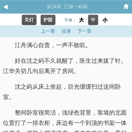
第34章 江湖一杯酒
关灯
护眼
大
中
小
字体：
上一章
目录
下一页
江舟满心自责，一声不敢吭。
好在沈之屿不久就醒了，医生过来拔了针。
江华关切几句后离开了房间。
沈之屿从床上坐起，目光缓缓扫过这间卧
室。
整间卧室很简洁，浅绿色背景，靠墙的北面
位置打了一排衣柜，床边有一个到顶的书架一体