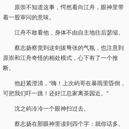
原崇不知道这事，愕然看向江舟，眼神里带
着一股审问的意味。
江舟不敢看他，身体不由自主地往后瑟缩。
蔡志扬察觉到这剑拔弩张的气氛，也注意到
原崇和江舟奇怪的相处模式，心下有了一个推
断。
他赶紧澄清，“嗨！上次屿哥在暴雨里昏倒，
可把我们吓一跳！还好江总家离茶园近。”
沈之屿冷冷一个眼神扫过去。
蔡志扬在那眼神里读到四个字：就你话多。