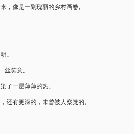
开来，像是一副瑰丽的乡村画卷。
分明。
出一丝笑意。
腔染了一层薄薄的热。
望，还有更深的，未曾被人察觉的。