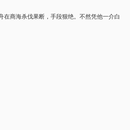
舟在商海杀伐果断，手段狠绝。不然凭他一介白