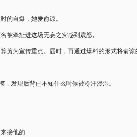
戏时的自爆，她爱俞谅。
莫名被牵扯进这场无妄之灾感到震怒。
测算剪为宣传重点。届时，再通过爆料的形式将俞谅
一摸，发现后背已不知什么时候被冷汗浸湿。
是来接他的