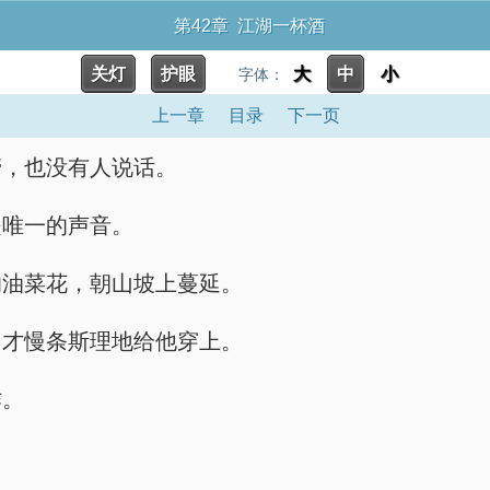
第42章 江湖一杯酒
关灯
护眼
大
中
小
字体：
上一章
目录
下一页
管，也没有人说话。
是唯一的声音。
的油菜花，朝山坡上蔓延。
，才慢条斯理地给他穿上。
作。
。