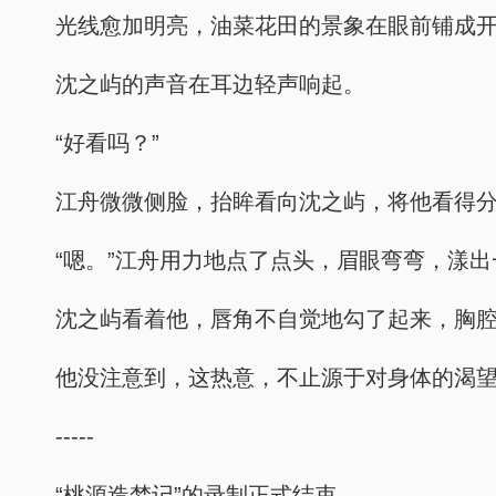
光线愈加明亮，油菜花田的景象在眼前铺成
沈之屿的声音在耳边轻声响起。
“好看吗？”
江舟微微侧脸，抬眸看向沈之屿，将他看得
“嗯。”江舟用力地点了点头，眉眼弯弯，漾
沈之屿看着他，唇角不自觉地勾了起来，胸
他没注意到，这热意，不止源于对身体的渴
-----
“桃源造梦记”的录制正式结束。