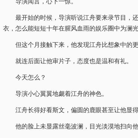
导演闻言，心下一惊。
最开始的时候，导演听说江舟要来录节目，
衣，怎么能短短十年在腥风血雨的娱乐圈中为澜
但这个月接触下来，他发现江舟比想象中的
就连后面让他审片子，态度也是温和有礼。
今天怎么？
导演小心翼翼地觑着江舟的神色。
江舟长得好看斯文，偏圆的鹿眼甚至让他显
他的脸上未显露丝毫波澜，目光淡漠地扫向