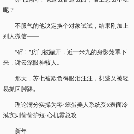
呢？
不服气的他决定换个对象试试，结果刚加上
别人微信——
“砰！”房门被踹开，近一米九的身影笼罩下
来，谢云深眼神骇人。
那天，苏七被欺负得眼泪汪汪，想逃又被轻
易抓回脚踝。
理论满分实操为零·笨蛋美人系统受x表面冷
漠实则偷偷护短·心机霸总攻
新年