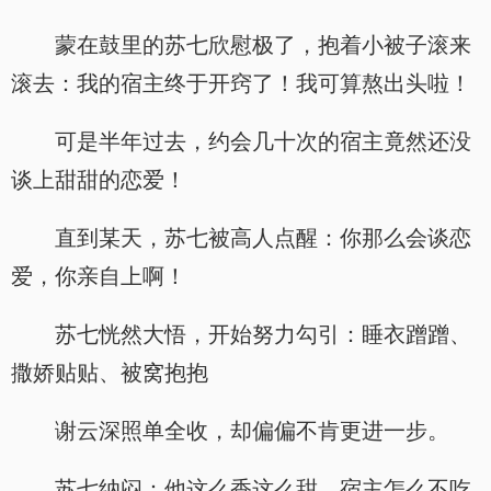
蒙在鼓里的苏七欣慰极了，抱着小被子滚来
滚去：我的宿主终于开窍了！我可算熬出头啦！
可是半年过去，约会几十次的宿主竟然还没
谈上甜甜的恋爱！
直到某天，苏七被高人点醒：你那么会谈恋
爱，你亲自上啊！
苏七恍然大悟，开始努力勾引：睡衣蹭蹭、
撒娇贴贴、被窝抱抱
谢云深照单全收，却偏偏不肯更进一步。
苏七纳闷：他这么香这么甜，宿主怎么不吃