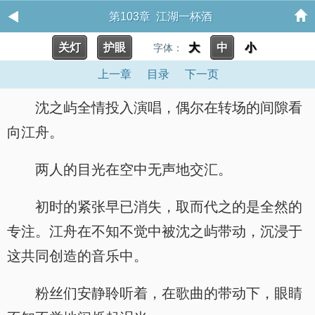
第103章 江湖一杯酒
关灯
护眼
大
中
小
字体：
上一章
目录
下一页
沈之屿全情投入演唱，偶尔在转场的间隙看
向江舟。
两人的目光在空中无声地交汇。
初时的紧张早已消失，取而代之的是全然的
专注。江舟在不知不觉中被沈之屿带动，沉浸于
这共同创造的音乐中。
粉丝们安静聆听着，在歌曲的带动下，眼睛