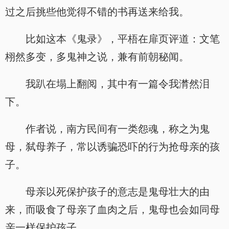
过之后挑些他觉得不错的书再送来给我。
比如这本《鬼录》，平梧在扉页评道：文笔
栩然多变，多鬼神之说，兼有前朝秘闻。
我趴在塌上翻阅，其中有一篇令我潸然泪
下。
作者说，南方民间有一类怨魂，称之为鬼
母，弑母养子，常以诱骗恐吓的行为抢母亲的孩
子。
母亲以死保护孩子的意志是鬼母壮大的由
来，而吸食了母亲了血肉之后，鬼母也会如同母
亲一样保护孩子。