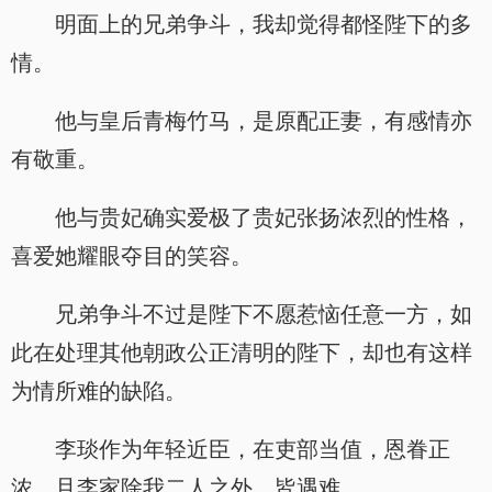
明面上的兄弟争斗，我却觉得都怪陛下的多
情。
他与皇后青梅竹马，是原配正妻，有感情亦
有敬重。
他与贵妃确实爱极了贵妃张扬浓烈的性格，
喜爱她耀眼夺目的笑容。
兄弟争斗不过是陛下不愿惹恼任意一方，如
此在处理其他朝政公正清明的陛下，却也有这样
为情所难的缺陷。
李琰作为年轻近臣，在吏部当值，恩眷正
浓，且李家除我二人之外，皆遇难。