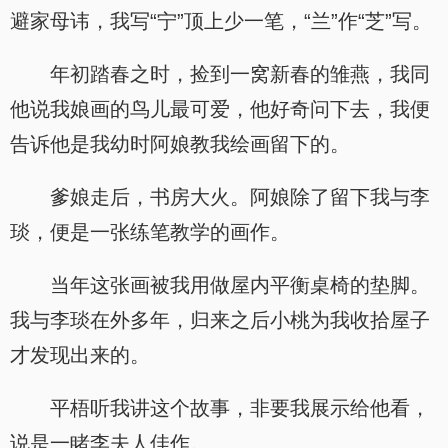
避家母讳，我写“宁”顶上少一笔，“兰”作“芝”写。
年初踏春之时，捡到一窝新春的雏燕，我同
他说我娘画的鸟儿最可爱，他好奇问下去，我便
告诉他是我幼时阿娘教我绘画留下的。
爹娘走后，书房大火。阿娘除了留下我与李
琰，便是一张练笔教学的画作。
当年这张画被我用做屋内平衡桌椅的垫脚。
我与李琰在外多年，归来之后小桃为我收拾屋子
才发现出来的。
平梧听我讲这个故事，非要我展示给他看，
说是一睹李夫人佳作。