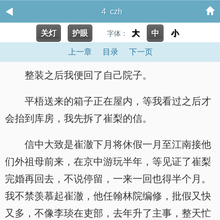
4 czh
关灯
护眼
大
中
小
字体：
上一章
目录
下一页
整装之后我便回了自己院子。
平梧送来的箱子正在屋内，等我看过之后才
会抬到库房，我先拆了崔梨的信。
信中大致是崔澈下月将休假一月至江南接他
们外祖母前来，在京中游玩半年，等见证了崔梨
完婚再回去，不说停留，一来一回也得半个月。
我不禁羡慕起崔澈，他任翰林院编修，批假又快
又多，不像李琰在吏部，去年升了主事，整天忙