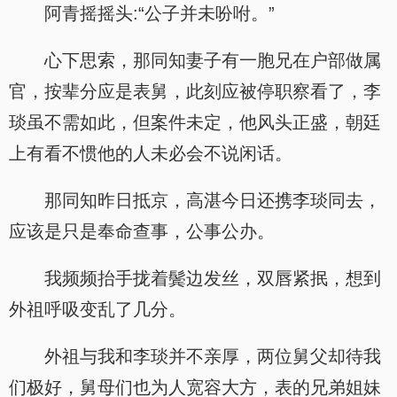
阿青摇摇头:“公子并未吩咐。”
心下思索，那同知妻子有一胞兄在户部做属
官，按辈分应是表舅，此刻应被停职察看了，李
琰虽不需如此，但案件未定，他风头正盛，朝廷
上有看不惯他的人未必会不说闲话。
那同知昨日抵京，高湛今日还携李琰同去，
应该是只是奉命查事，公事公办。
我频频抬手拢着鬓边发丝，双唇紧抿，想到
外祖呼吸变乱了几分。
外祖与我和李琰并不亲厚，两位舅父却待我
们极好，舅母们也为人宽容大方，表的兄弟姐妹