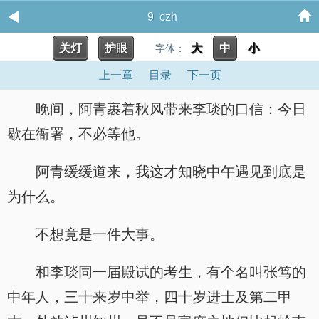
9 czh
关灯
护眼
大
中
小
字体：
上一章
目录
下一页
晚间，阿青裹着秋风带来李琰的口信：今日
歇在衙署，不必等他。
阿青缓缓道来，我这才知晓中午遇见到底是
为什么。
不想竟是一件大事。
和李琰同一届殿试的考生，有个名叫张笃的
中年人，三十来岁中举，四十岁进士及第二甲