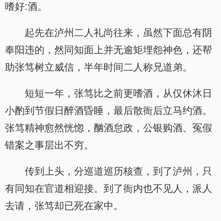
嗜好:酒。
起先在泸州二人礼尚往来，虽然下面总有阴
奉阳违的，然同知面上并无逾矩埋怨神色，还帮
助张笃树立威信，半年时间二人称兄道弟。
短短一年，张笃比之前更嗜酒，从仅休沐日
小酌到节假日醉酒昏睡，最后散衙后立马约酒。
张笃精神愈然恍惚，酗酒怠政，公银购酒、冤假
错案之事层出不穷。
传到上头，分巡道巡历核查，到了泸州，只
有同知在官道相迎接。到了衙内也不见人，派人
去请，张笃却已死在家中。