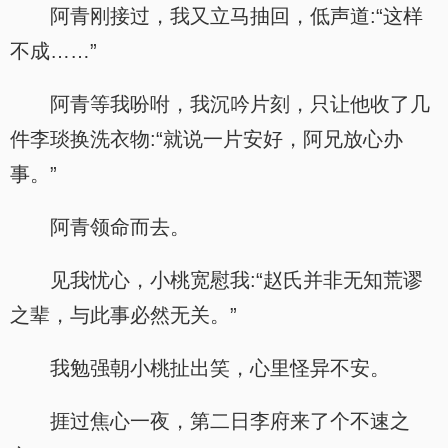
阿青刚接过，我又立马抽回，低声道:“这样
不成……”
阿青等我吩咐，我沉吟片刻，只让他收了几
件李琰换洗衣物:“就说一片安好，阿兄放心办
事。”
阿青领命而去。
见我忧心，小桃宽慰我:“赵氏并非无知荒谬
之辈，与此事必然无关。”
我勉强朝小桃扯出笑，心里怪异不安。
捱过焦心一夜，第二日李府来了个不速之