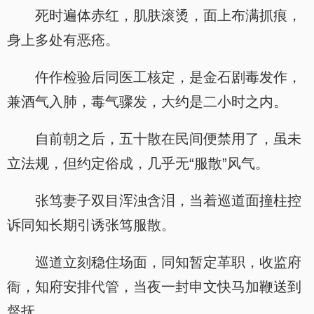
死时遍体赤红，肌肤滚烫，面上布满抓痕，
身上多处有恶疮。
仵作检验后同医工核定，是金石剧毒发作，
兼酒气入肺，毒气骤发，大约是二小时之内。
自前朝之后，五十散在民间便禁用了，虽未
立法规，但约定俗成，几乎无“服散”风气。
张笃妻子双目浑浊含泪，当着巡道面撞柱控
诉同知长期引诱张笃服散。
巡道立刻稳住场面，同知暂定革职，收监府
衙，知府安排代管，当夜一封申文快马加鞭送到
督抚。