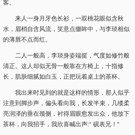
客。
来人一身月牙色长衫，一双桃花眼似含秋
水，眉梢自含风流，笑意点缀眸中，与李琰相似
的薄唇不点而红。
二人一般高，李琰身姿端挺，气度如修竹般
清正。这人却似无骨一般靠在方椅上，十指修
长，肌肤细腻如白玉，正把玩着桌上的茶杯。
我出来时见到的就是这样的情形，那人似乎
注意到脚步声，偏头看向我，长发半束，几缕柔
亮润泽的垂在颈侧，衬得眉眼愈发出众，他放下
茶杯，向我招手，我欣喜喊出声:“ 砚表兄！”