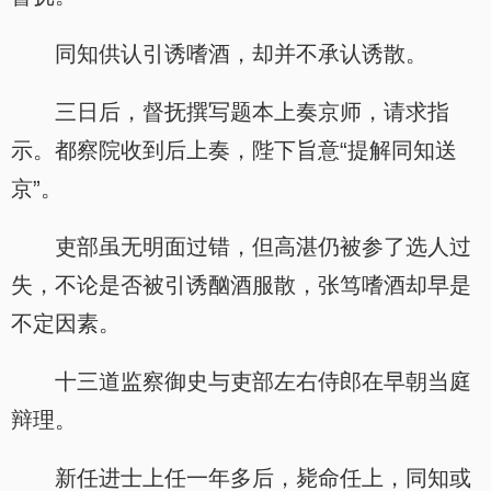
同知供认引诱嗜酒，却并不承认诱散。
三日后，督抚撰写题本上奏京师，请求指
示。都察院收到后上奏，陛下旨意“提解同知送
京”。
吏部虽无明面过错，但高湛仍被参了选人过
失，不论是否被引诱酗酒服散，张笃嗜酒却早是
不定因素。
十三道监察御史与吏部左右侍郎在早朝当庭
辩理。
新任进士上任一年多后，毙命任上，同知或