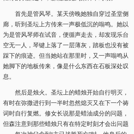
首先是管风琴。某天傍晚她独自穿过圣堂侧
廊，听到圣坛上方传来一声极低沉的嗡鸣。她以
为是管风琴师在试音，便循声走去，却发现乐台
空无一人，琴键上落了一层薄灰，踏板也没有被
踩下的痕迹。但当她站在那里时，又一声嗡鸣从
她脚下的地板传来，像是什么东西在石板深处叹
息。
然后是烛火。圣坛上的蜡烛开始自行明灭，
有时在弥撒进行到一半时忽然熄灭又在下一个祷
词时自行复燃。修女长说那是蜡油成分的问题，
但森注意到那些蜡烛只有在特定时刻才会出问题