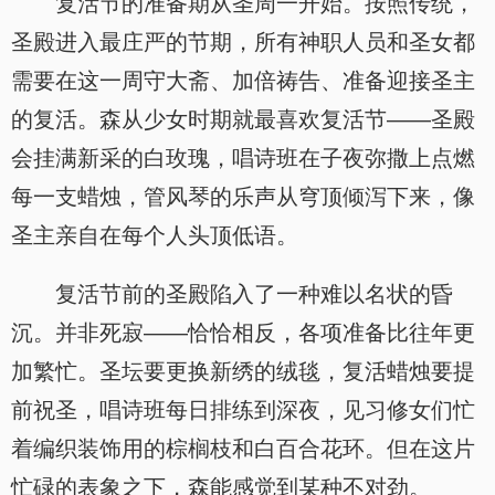
复活节的准备期从圣周一开始。按照传统，
圣殿进入最庄严的节期，所有神职人员和圣女都
需要在这一周守大斋、加倍祷告、准备迎接圣主
的复活。森从少女时期就最喜欢复活节——圣殿
会挂满新采的白玫瑰，唱诗班在子夜弥撒上点燃
每一支蜡烛，管风琴的乐声从穹顶倾泻下来，像
圣主亲自在每个人头顶低语。
复活节前的圣殿陷入了一种难以名状的昏
沉。并非死寂——恰恰相反，各项准备比往年更
加繁忙。圣坛要更换新绣的绒毯，复活蜡烛要提
前祝圣，唱诗班每日排练到深夜，见习修女们忙
着编织装饰用的棕榈枝和白百合花环。但在这片
忙碌的表象之下，森能感觉到某种不对劲。