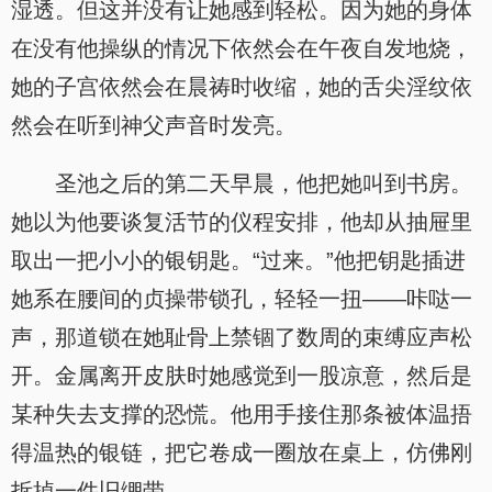
湿透。但这并没有让她感到轻松。因为她的身体
在没有他操纵的情况下依然会在午夜自发地烧，
她的子宫依然会在晨祷时收缩，她的舌尖淫纹依
然会在听到神父声音时发亮。
圣池之后的第二天早晨，他把她叫到书房。
她以为他要谈复活节的仪程安排，他却从抽屉里
取出一把小小的银钥匙。“过来。”他把钥匙插进
她系在腰间的贞操带锁孔，轻轻一扭——咔哒一
声，那道锁在她耻骨上禁锢了数周的束缚应声松
开。金属离开皮肤时她感觉到一股凉意，然后是
某种失去支撑的恐慌。他用手接住那条被体温捂
得温热的银链，把它卷成一圈放在桌上，仿佛刚
.
拆掉一件旧绷带。