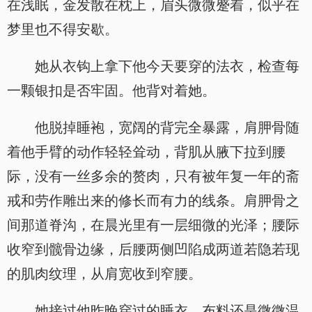
在浅眠，金发散在枕上，眉头微微蹙着，似乎在
梦里也不得安歇。
她从衣钩上拿下他今天要穿的法衣，检查每
一颗银扣是否牢固。他背对着她。
他脱掉睡袍，宽阔的背完全暴露，肩胛骨随
着他手臂的动作轻轻耸动，背肌从腋下拉到腰
际，没有一丝多余的赘肉，只有被年复一年的斋
戒和劳作雕出来的修长而有力的线条。肩胛骨之
间那道脊沟，在晨光里有一层细微的光泽；腰际
收窄到髋骨边缘，后腰两侧凹陷成两道若隐若现
的肌肉纹理，从肩宽收到窄腰。
她接过他昨晚穿过的睡衣。布料还是微微温