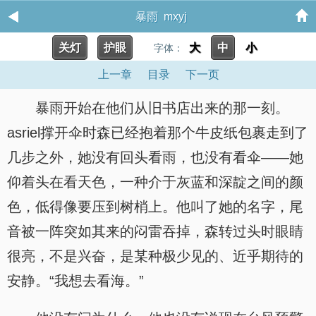
暴雨 mxyj
关灯
护眼
大
中
小
字体：
上一章
目录
下一页
暴雨开始在他们从旧书店出来的那一刻。
asriel撑开伞时森已经抱着那个牛皮纸包裹走到了
几步之外，她没有回头看雨，也没有看伞——她
仰着头在看天色，一种介于灰蓝和深靛之间的颜
色，低得像要压到树梢上。他叫了她的名字，尾
音被一阵突如其来的闷雷吞掉，森转过头时眼睛
很亮，不是兴奋，是某种极少见的、近乎期待的
安静。“我想去看海。”