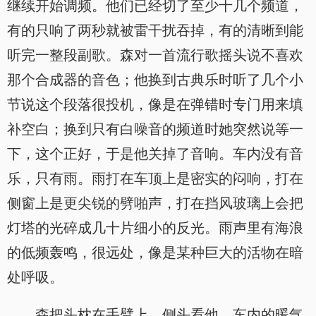
继续开始调频。他们已经切了至少十几个频道，
有的只响了两秒就被雷干扰吞掉，有的清晰到能
听完一整段副歌。森对一首流行歌摇头说不喜欢
那个合成器的音色；他换到古典乐时听了几个小
节说这个段落很投机，像是在弹错时专门用来填
补空白；换到只有白噪音的频道时她突然说等一
下，这个正好，于是他关掉了音响。车内没有音
乐，只有雨。雨打在车顶上是密实的闷响，打在
侧窗上是更尖锐的劈啪声，打在挡风玻璃上会把
灯塔的光碎成几十片细小的反光。雨声里有海浪
的低频轰鸣，很远处，像是某种巨大的活物在暗
处呼吸。
森把头枕在手臂上，侧头看他。车内的暖气