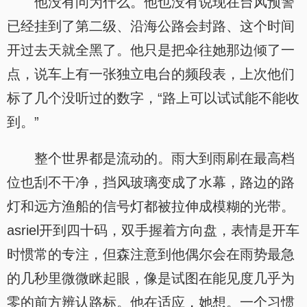
他没有问为什么。他也没有说现在台风预警
已经挂到了第二级、沿海公路会封路、这个时间
开过去天就全黑了。他只是把伞往她那边倾了一
点，说车上有一张独立电台的频段表，上次他们
标了几个没听过的数字，“路上可以试试能不能收
到。”
整个世界都是流动的。雨大到雨刷在最高档
位也刮不干净，挡风玻璃变成了水幕，路边的路
灯和远方渔船的信号灯都被拉伸成模糊的光带。
asriel开到四十码，双手握着方向盘，表情是开车
时惯常的专注，但森注意到他偶尔会在雨势最急
的几秒里微微眯起眼，像是试图在能见度几乎为
零的前方辨认路标。他在适应，她想。一个习惯