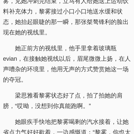
雾，见她冲刺完结束，立马有人给她送上运动饮
料补充体力，黎雾接过小口小口地送水缓和状
态，她抬起眼睫的那一瞬，那张桀骜锋利的脸出
现在她的视线里。
她正前方的视线里，他手里拿着玻璃瓶
evian，在接触她视线以后，眉尾微微上扬，在人
声嘈杂的环境里，他用无声的方式赞赏她这一场
的夺冠。
梁思雅看黎雾状态好了点，拍了拍她的肩
膀，“哎呦，没想到你真能跑啊。”
她眼疾手快地把黎雾喝剩的汽水接着，让她
省点力气好好歇着，一边感慨道：“黎雾，你也太