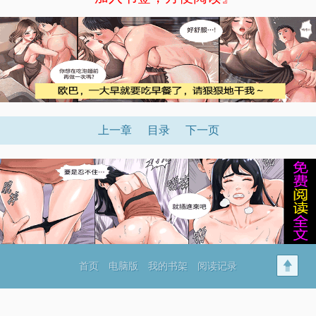
上一章
目录
下一页
首页
电脑版
我的书架
阅读记录