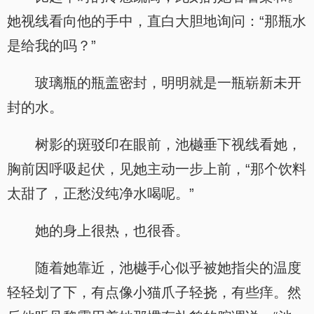
她视线看向他的手中，直白大胆地询问：“那瓶水
是给我的吗？”
玻璃瓶的瓶盖密封，明明就是一瓶崭新未开
封的水。
树影的斑驳印在眼前，池樾垂下视线看她，
胸前因呼吸起伏，见她主动一步上前，“那个饮料
太甜了，正愁没纯净水喝呢。”
她的身上很热，也很香。
随着她靠近，池樾手心似乎被她指尖的温度
轻轻划了下，有点像小猫爪子轻挠，有些痒。然