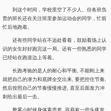
到这个时间，学校里空了不少人。但各班负
责的班长还在关注班里参加运动会的同学，忙前
忙后地跑着。
还有些同学站在不远处看着，鼓励着场上认
识的女生好好跑完这一局。还有一些熟悉的同学
已经站在跑道边上等着。
长跑考验的是人的耐心和平衡, 不能刚上来
就把自己的潜力和底牌全交出来, 要把控住节奏,
然后按照自己的节奏慢慢推进, 直至后面发力冲
刺给出最后一击。
黎雾小时候身体素质差, 容易有一些头疼发