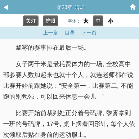
第23章 晴却
关灯
护眼
大
中
小
字体：
上一章
目录
下一页
黎雾的赛事排在最后一场。
女子两千米是最耗费体力的一场, 全校高中
部参赛人数加起来也就十个人，就连老师都在说
比赛开始前跟她说：“安全第一，比赛第二, 不能
跑的别勉强，可以回来休息一会儿。”
比赛开始前裁判处正分着号码牌, 黎雾拿到
一班的号码牌，17号, 桌上摆着回形针, 每个人依
次领取后贴在身前的运动服上。