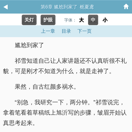
第6章 尴尬到家了 栀夏鸢
关灯
护眼
大
中
小
字体：
上一章
目录
下一页
尴尬到家了
祁雪知道自己让人家讲题还不认真听很不礼
貌，可是刚才不知道为什么，就是走神了。
果然，自古红颜多祸水。
“别急，我研究一下，两分钟。”祁雪说完，
拿着笔看着草稿纸上旭沂写的步骤，皱眉开始认
真思考起来。