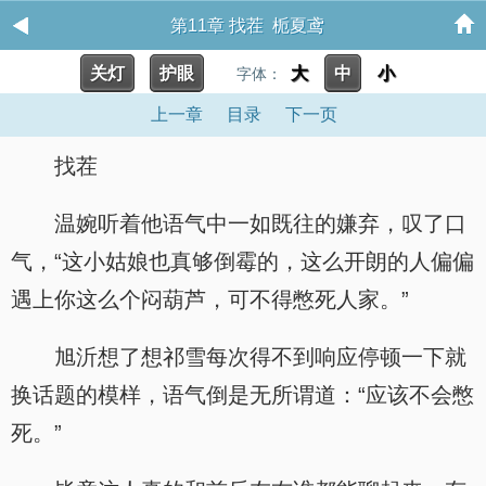
第11章 找茬 栀夏鸢
关灯
护眼
大
中
小
字体：
上一章
目录
下一页
找茬
温婉听着他语气中一如既往的嫌弃，叹了口
气，“这小姑娘也真够倒霉的，这么开朗的人偏偏
遇上你这么个闷葫芦，可不得憋死人家。”
旭沂想了想祁雪每次得不到响应停顿一下就
换话题的模样，语气倒是无所谓道：“应该不会憋
死。”