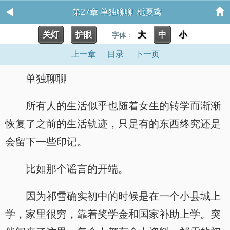
第27章 单独聊聊 栀夏鸢
关灯
护眼
大
中
小
字体：
上一章
目录
下一页
单独聊聊
所有人的生活似乎也随着女生的转学而渐渐
恢复了之前的生活轨迹，只是有的东西终究还是
会留下一些印记。
比如那个谣言的开端。
因为祁雪确实初中的时候是在一个小县城上
学，家里很穷，靠着奖学金和国家补助上学。突