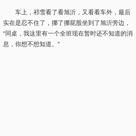
车上，祁雪看了看旭沂，又看看车外，最后
实在是忍不住了，挪了挪屁股坐到了旭沂旁边，
“同桌，我这里有一个全班现在暂时还不知道的消
息，你想不想知道。”
.
.
旭沂的视线从平板数据上
『加入书签，方便阅读』
上一章
目录
下一页