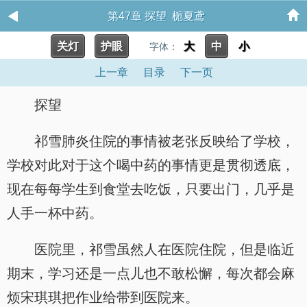
第47章 探望 栀夏鸢
关灯
护眼
大
中
小
字体：
上一章
目录
下一页
探望
祁雪肺炎住院的事情被老张反映给了学校，
学校对此对于这个喝中药的事情更是贯彻透底，
现在每每学生到食堂去吃饭，只要出门，几乎是
人手一杯中药。
医院里，祁雪虽然人在医院住院，但是临近
期末，学习还是一点儿也不敢松懈，每次都会麻
烦宋琪琪把作业给带到医院来。