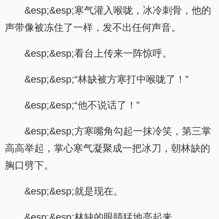
&esp;&esp;寒气灌入喉咙，冰冷刺骨，他的
声带像被冻住了一样，发不出任何声音。
&esp;&esp;看台上传来一阵惊呼。
&esp;&esp;“林缺被方寒打中喉咙了！”
&esp;&esp;“他不说话了！”
&esp;&esp;方寒嘴角勾起一抹冷笑，第三掌
高高举起，掌心寒气凝聚成一把冰刀，朝林缺的
胸口劈下。
&esp;&esp;就是现在。
&esp;&esp;林缺的眼睛猛地亮起来。