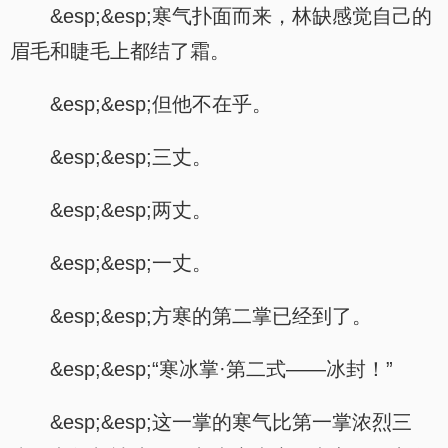
&esp;&esp;寒气扑面而来，林缺感觉自己的
眉毛和睫毛上都结了霜。
&esp;&esp;但他不在乎。
&esp;&esp;三丈。
&esp;&esp;两丈。
&esp;&esp;一丈。
&esp;&esp;方寒的第二掌已经到了。
&esp;&esp;“寒冰掌·第二式——冰封！”
&esp;&esp;这一掌的寒气比第一掌浓烈三