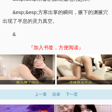
&esp;&esp;方寒出掌的瞬间，腋下的渊腋穴
出现了半息的灵力真空。
&
『加入书签，方便阅读』
上一章
目录
下一页