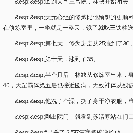
&esp;&esp;回到天字三号院，林缺开始闭关
&esp;&esp;天元心经的修炼比他预想
在修炼室里，一坐就是一整天，饿了就吃王铁柱
&esp;&esp;第七天，修为进度从25涨到了30
&esp;&esp;第十天，涨到了35。
&esp;&esp;半个月后，林缺从修炼室
40，天罡霸体第五层也接近圆满，无敌神体从残缺
&esp;&esp;他洗了个澡，换了身干净衣服
&esp;&esp;刚出院门，就看到苏清寒站
&esp;&esp;“出关了？”苏清寒把碗递给他。