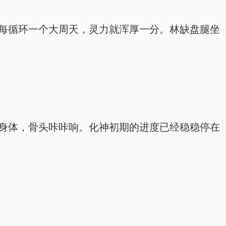
倍，每循环一个大周天，灵力就浑厚一分。林缺盘腿坐
硬的身体，骨头咔咔响。化神初期的进度已经稳稳停在