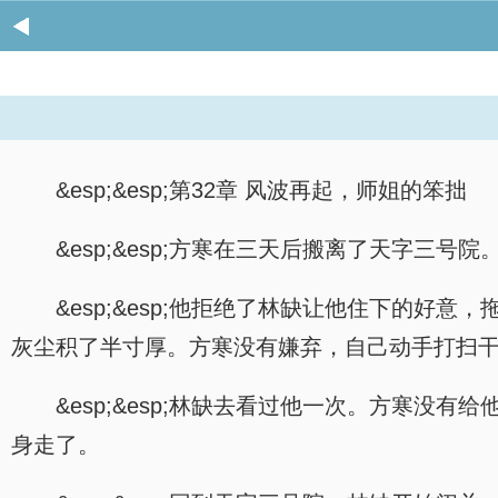
&esp;&esp;第32章 风波再起，师姐的笨拙
&esp;&esp;方寒在三天后搬离了天字三号院
&esp;&esp;他拒绝了林缺让他住下的
灰尘积了半寸厚。方寒没有嫌弃，自己动手打扫
&esp;&esp;林缺去看过他一次。方寒
身走了。