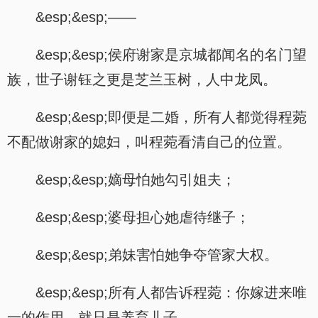
&esp;&esp;——
&esp;&esp;侯府谢家是京城都闻名的名门望
族，世子谢钰之更是芝兰玉树，人中龙凤。
&esp;&esp;即便是二婚，所有人都觉得程菀
不配做谢家的媳妇，叫程菀看清自己的位置。
&esp;&esp;嫡母怕她勾引姐夫；
&esp;&esp;婆母担心她虐待继子；
&esp;&esp;弟妹害怕她争夺管家大权。
&esp;&esp;所有人都告诉程菀：你嫁进来唯
一的作用，就只是养育儿子。