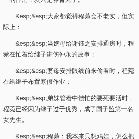
&esp;&esp;大家都觉得程菀会不老实，但实
际上：
&esp;&esp;当嫡母给谢钰之安排通房时，程
菀在忙着给继子讲伤仲永的故事；
&esp;&esp;婆母安排眼线前来偷看时，程菀
在给继子布置寒假作业；
&esp;&esp;弟妹管着中馈忙的要死要活时，
程菀已经因为继子过于优秀，成了国子监第一名
女先生。
&esp;&esp;程菀：我本来只想鸡娃，怎么把