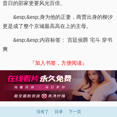
昔日的邵家更要风光百倍。
&esp;&esp;身为他的正妻，商贾出身的柳汐
更是成了整个京城最高高在上的主母。
&esp;&esp;内容标签： 宫廷侯爵 宅斗 穿书
爽
『加入书签，方便阅读』
没有了
目录
下一页