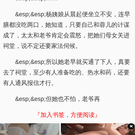
&esp;&esp;杨姨娘从晨起便坐立不安，连早
膳都没吃两口，她知道，只要自己和蓉儿的计谋
成了，太太和老爷肯定会震怒，把她们母女关进
祠堂，说不定还要家法伺候。
&esp;&esp;所以她老早就买通了下人，真要
去了祠堂，至少有人准备吃的、热水和药，还要
有人通风报信才行。
&esp;&esp;但她也不怕，老爷再
『加入书签，方便阅读』