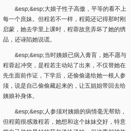
&esp;&esp;大娘子性子高傲，平等的看不上
每一个庶妹。但程若不一样，程菀还记得那时刚
启蒙，她去学里上课时，程蓉故意弄坏了她的绣
品，还诬陷她说谎。
&esp;&esp;当时姨娘已病入膏肓，她不愿与
程蓉起冲突，是程若主动站了出来，不仅替她在
先生面前作证，下学后，还偷偷递给她一根人参
须，说是自己偷偷藏起来的，让五姐姐带回去给
姨娘补身体。
&esp;&esp;人参须对姨娘的病情毫无帮助，
但程菀很感激程若，她想和这个妹妹交好，特意