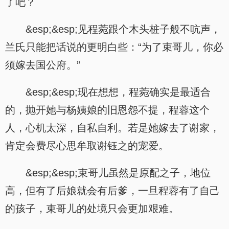
了吧？
&esp;&esp;见程菀跟个木头桩子般不吭声，
兰氏只能把话说的更明白些：“为了束哥儿，你必
须嫁去国公府。”
&esp;&esp;现在想想，程菀确实是最适合
的，抛开她与杨姨娘的旧恩怨不提，程蓉这个
人，心机太深，自私自利。若是她嫁去了谢家，
肯定会费尽心思牟取谢钰之的宠爱。
&esp;&esp;束哥儿虽然是原配之子，地位
高，但有了后娘就会有后爹，一旦程蓉有了自己
的孩子，束哥儿的处境只会更加艰难。