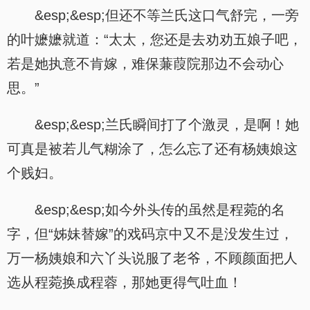
&esp;&esp;但还不等兰氏这口气舒完，一旁
的叶嬷嬷就道：“太太，您还是去劝劝五娘子吧，
若是她执意不肯嫁，难保蒹葭院那边不会动心
思。”
&esp;&esp;兰氏瞬间打了个激灵，是啊！她
可真是被若儿气糊涂了，怎么忘了还有杨姨娘这
个贱妇。
&esp;&esp;如今外头传的虽然是程菀的名
字，但“姊妹替嫁”的戏码京中又不是没发生过，
万一杨姨娘和六丫头说服了老爷，不顾颜面把人
选从程菀换成程蓉，那她更得气吐血！