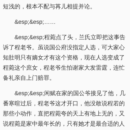
短浅的，根本不配与苒儿相提并论。
&esp;&esp;……
&esp;&esp;程菀点了头，兰氏立即把这事告
诉了程老爷。虽说国公府没指定人选，可大家心
知肚明只有嫡女才有这个资格，现在人选变成了
程菀这个庶女，程老爷生怕谢家大发雷霆，连忙
备礼亲自上门赔罪。
&esp;&esp;闲赋在家的国公爷接见了他，几
番寒暄过后，程老爷这才开口，他没敢说程若的
那些小动作，直把程菀夸的天上有地上无的，又
说程菀是家中最年长的，只有她才是最合适的人