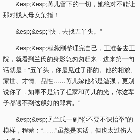
&esp;&esp;苒儿留下的一切，她绝对不能让
那对贱人母女染指！
&esp;&esp;“快，去找五丫头。”
&esp;&esp;程菀刚整理完自己，正准备去正
院，就看到兰氏的身影急匆匆赶来，进来第一句
话就是：“五丫头，你是见过子邵的。他的相貌、
家世、才情、品性……苒儿嫁他都是勉强，更别
说你了，如果不是沾了程家和苒儿的光，你这辈
子都遇不到这般好的郎君。”
&esp;&esp;见兰氏一副“你不要不识抬举”的
模样，程菀：“……”虽然是实话，但也太过伤人