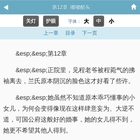
第12章 嘟嘟醋头
关灯
护眼
大
中
小
字体：
上一章
目录
下一页
&esp;&esp;第12章
&esp;&esp;正院里，见程老爷被程菀气的拂
袖离去，兰氏原本阴沉的脸色这才好看了些许。
&esp;&esp;她虽然不知道原本乖巧懂事的小
女儿，为何会变得像现在这样肆意妄为、大逆不
道，可国公府这般好的婚事，她的女儿得不到，
她更不希望其他人得到。