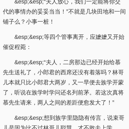
&esp;&esp;“夫人放心，我们一定能将你交
代的事情办的妥妥当当！”不就是几块田地和一间
铺子么？小事一桩！
&esp;&esp;等四个管事离开，应嬷嬷又开始
催促程菀：
&esp;&esp;“夫人，二房那边已经开始给慕
先生送礼了，小郎君的西席还没有着落吗？林哥
儿本就只比小郎君大两岁，又一早便去族学开蒙
了，听说在族学时学问还名列前茅。若这次真将
慕先生请来，两人之间的差距便愈发大了！”
&esp;&esp;想到族学里隐隐有传言，说束哥
儿是因为比不过林哥儿聪慧，才不敢去上学。