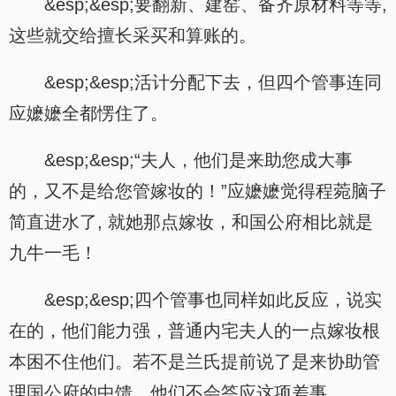
&esp;&esp;要翻新、建窑、备齐原材料等等,
这些就交给擅长采买和算账的。
&esp;&esp;活计分配下去，但四个管事连同
应嬷嬷全都愣住了。
&esp;&esp;“夫人，他们是来助您成大事
的，又不是给您管嫁妆的！”应嬷嬷觉得程菀脑子
简直进水了, 就她那点嫁妆，和国公府相比就是
九牛一毛！
&esp;&esp;四个管事也同样如此反应，说实
在的，他们能力强，普通内宅夫人的一点嫁妆根
本困不住他们。若不是兰氏提前说了是来协助管
理国公府的中馈，他们不会答应这项差事。