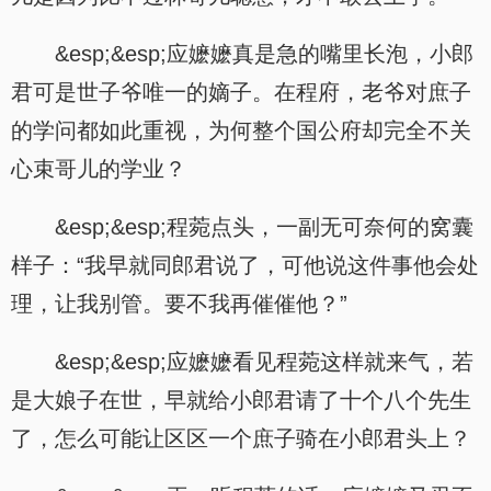
&esp;&esp;应嬷嬷真是急的嘴里长泡，小郎
君可是世子爷唯一的嫡子。在程府，老爷对庶子
的学问都如此重视，为何整个国公府却完全不关
心束哥儿的学业？
&esp;&esp;程菀点头，一副无可奈何的窝囊
样子：“我早就同郎君说了，可他说这件事他会处
理，让我别管。要不我再催催他？”
&esp;&esp;应嬷嬷看见程菀这样就来气，若
是大娘子在世，早就给小郎君请了十个八个先生
了，怎么可能让区区一个庶子骑在小郎君头上？