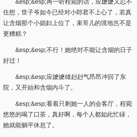
&esp;&esp;再一听程菀的话，应嬷嬷又忍不
住想，世子爷如今已经对小郎君不上心了，若真
让含烟那个小娼妇上位了，束哥儿的境地岂不是
更糟糕？
&esp;&esp;不行！她绝对不能让含烟的日子
好过！
&esp;&esp;应嬷嬷雄赳赳气昂昂冲回了东
院，又开始和含烟内斗了。
&esp;&esp;看着只剩她一人的会客厅，程菀
悠悠的喝了口茶，真好啊，每个人都如此忙碌，
她就能躺平休息了。