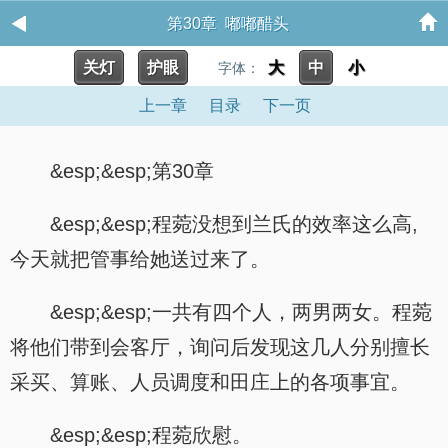
第30章 嘟嘟醋头
关灯
护眼
大
中
小
字体：
上一章
目录
下一页
&esp;&esp;第30章
&esp;&esp;程菀没想到兰氏的效率这么高,
今天就把管事给她送过来了。
&esp;&esp;一共有四个人，两男两女。程菀
将他们带到会客厅，询问后发现这几人分别擅长
采买、算账、人员调度和田庄上的各项事宜。
&esp;&esp;程菀欣慰。