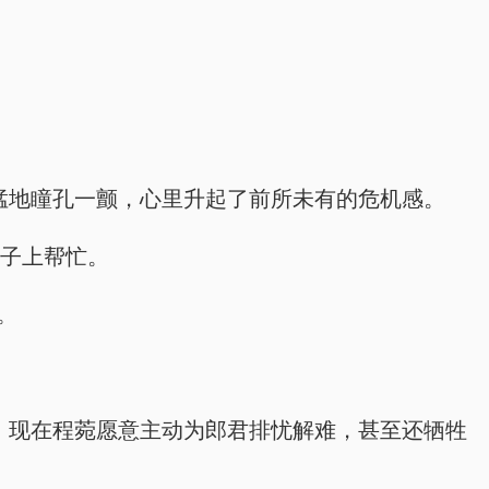
二娘猛地瞳孔一颤，心里升起了前所未有的危机感。
铺子上帮忙。
。
心的。现在程菀愿意主动为郎君排忧解难，甚至还牺牲