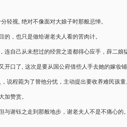
是十分轻视, 绝对不像面对大娘子时那般忌惮。
主要的目的，也只是做给谢老夫人看的苦肉计。
菀侃侃而谈，连自己从未想过的经营之道都得心应手，薛
，程菀又开口了, 这次是要从国公府借些人手去她的嫁妆
老夫人，说程菀为了替他分忧，主动提出要收养难民孩童
程菀大加赞赏。
然贤明, 但与谢钰之走到那般地步，谢老夫人不是不痛