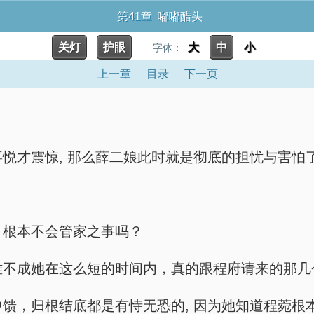
第41章 嘟嘟醋头
关灯
护眼
大
中
小
字体：
上一章
目录
下一页
因为喜悦才震惊, 那么薛二娘此时就是彻底的担忧与害怕
劣，根本不会管家之事吗？
清楚？难不成她在这么短的时间内，真的跟程府请来的那
抢走中馈，归根结底都是有恃无恐的, 因为她知道程菀根