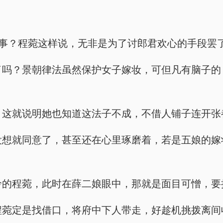
能成什么事？程菀这样说，无非是为了讨郎君欢心的手段罢
上借人了吗？景朝律法虽然保护女子嫁妆，可但凡有脑
家借人，这就说明她也知道这法子不成，不借人铺子连开
人想都没想就同意了，甚至还在心里琢磨着，若是五娘
楚楚可怜的程菀，此时在薛二娘眼中，那就是面目可憎，
人的？程菀定是找借口，将府中下人带走，好趁机挑拨