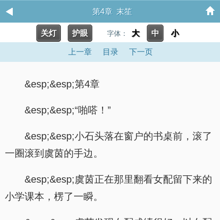
第4章 末笙
关灯
护眼
大
中
小
字体：
上一章
目录
下一页
&esp;&esp;第4章
&esp;&esp;“啪嗒！”
&esp;&esp;小石头落在窗户的书桌前，滚了
一圈滚到虞茵的手边。
&esp;&esp;虞茵正在那里翻看女配留下来的
小学课本，楞了一瞬。