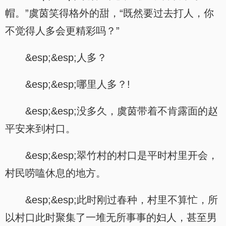
帽。”虞茵笑得格外的甜，“既然要过去打人，你
不觉得人多会更精彩吗？”
&esp;&esp;人多？
&esp;&esp;哪里人多？!
&esp;&esp;没多久，虞茵带着不肯露面的赵
平安来到村口。
&esp;&esp;翠竹村的村口是平时村里开会，
村民唠嗑休息的地方。
&esp;&esp;此时刚过春种，村里不算忙，所
以村口此时聚集了一堆无所事事的妇人，甚至男