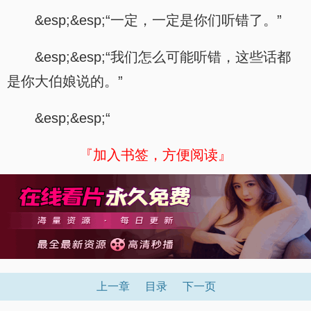
&esp;&esp;“一定，一定是你们听错了。”
&esp;&esp;“我们怎么可能听错，这些话都
是你大伯娘说的。”
&esp;&esp;“
『加入书签，方便阅读』
上一章
目录
下一页