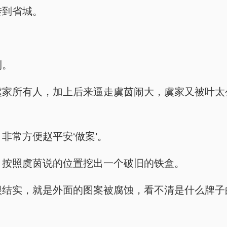
的转到省城。
利。
刺激到虞家所有人，加上后来逼走虞茵闹大，虞家又被
，非常方便赵平安‘做案’。
柴房，按照虞茵说的位置挖出一个破旧的铁盒。
用，很结实，就是外面的图案被腐蚀，看不清是什么牌