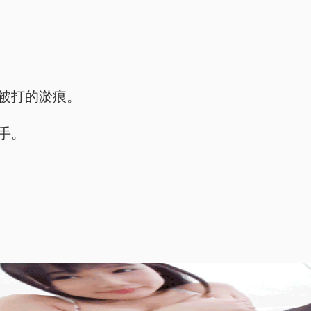
有被打的淤痕。
手。