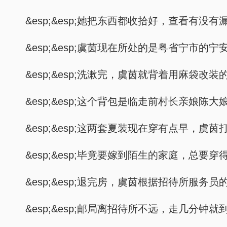
&esp;&esp;她把东西都收拾好，查看有
&esp;&esp;虞茵现在所处的是粤省宁
&esp;&esp;洗漱完，虞茵就背着用麻袋改
&esp;&esp;这个背包是临走前村长亲娘
&esp;&esp;这两套夏装现在穿有点早
&esp;&esp;毕竟要嫁到陌生的家庭，总
&esp;&esp;退完房，虞茵根据招待所服务
&esp;&esp;邮局离招待所不远，走几分钟就