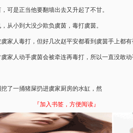
找虞茵，可是正当他要翻墙出去又升起了不甘。
的魔鬼，从小到大没少欺负虞茵，毒打虞茵。
过自己被虞家人毒打，但好几次赵平安都看到虞茵手上都
他怕对虞家人动手虞茵会被牵连再毒打，所以一直没敢动
去猪圈挖了一捅猪屎扔进虞家厨房的水缸，然
『加入书签，方便阅读』