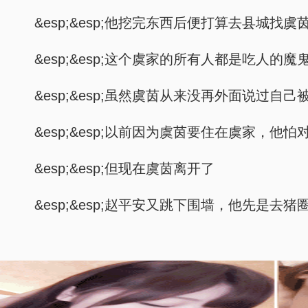
&esp;&esp;他挖完东西后便打算去县城
&esp;&esp;这个虞家的所有人都是吃人
&esp;&esp;虽然虞茵从来没再外面说
&esp;&esp;以前因为虞茵要住在虞家，
&esp;&esp;但现在虞茵离开了
&esp;&esp;赵平安又跳下围墙，他先是