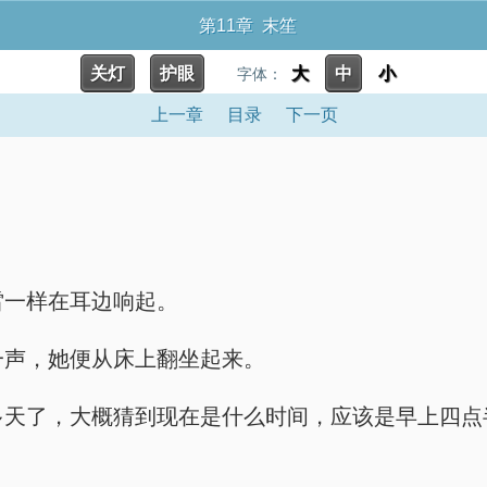
第11章 末笙
关灯
护眼
大
中
小
字体：
上一章
目录
下一页
炸雷一样在耳边响起。
的第一声，她便从床上翻坐起来。
来也十多天了，大概猜到现在是什么时间，应该是早上四