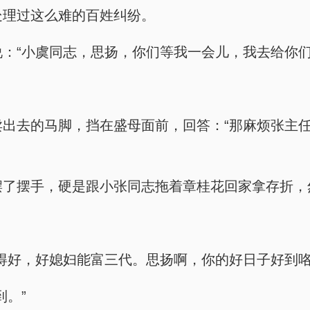
没处理过这么难的百姓纠纷。
盛母说：“小虞同志，思扬，你们等我一会儿，我去给你
把工作卖出去的马脚，挡在盛母面前，回答：“那麻烦张
意，她摆了摆手，硬是跟小张同志拖着章桂花回家拿存折
俗话说得好，好媳妇能富三代。思扬啊，你的好日子好到咯
到。”