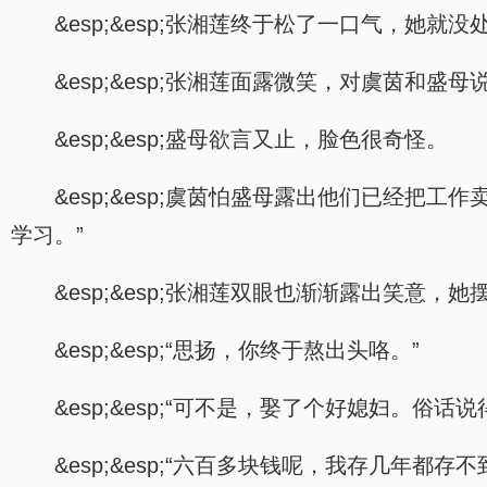
&esp;&esp;张湘莲终于松了一口气，她就
&esp;&esp;张湘莲面露微笑，对虞茵和
&esp;&esp;盛母欲言又止，脸色很奇怪。
&esp;&esp;虞茵怕盛母露出他们已经
学习。”
&esp;&esp;张湘莲双眼也渐渐露出笑
&esp;&esp;“思扬，你终于熬出头咯。”
&esp;&esp;“可不是，娶了个好媳妇。
&esp;&esp;“六百多块钱呢，我存几年都存不