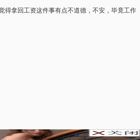
且她觉得拿回工资这件事有点不道德，不安，毕竟工作