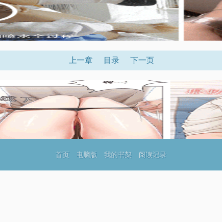
上一章
目录
下一页
首页
电脑版
我的书架
阅读记录