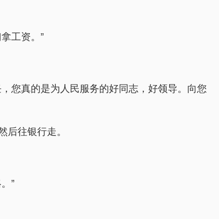
们拿工资。”
主任，您真的是为人民服务的好同志，好领导。向您
，然后往银行走。
。”