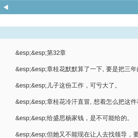
&esp;&esp;第32章
&esp;&esp;章桂花默默算了一下, 要是
&esp;&esp;儿子这份工作，可亏大了。
&esp;&esp;章桂花冷汗直冒, 想着怎么把
&esp;&esp;给盛思杨家钱，是不可能给的。
&esp;&esp;但她又不能现在让人去找领