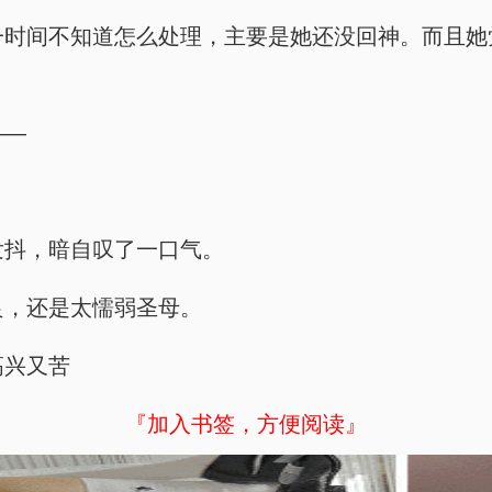
，盛母一时间不知道怎么处理，主要是她还没回神。而
——
颤发抖，暗自叹了一口气。
善良，还是太懦弱圣母。
高兴又苦
『加入书签，方便阅读』