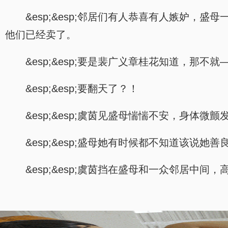
&esp;&esp;邻居们有人恭喜有人嫉妒
他们已经卖了。
&esp;&esp;要是裴广义章桂花知道，那不就
&esp;&esp;要翻天了？！
&esp;&esp;虞茵见盛母惴惴不安，身体微
&esp;&esp;盛母她有时候都不知道该说她
&esp;&esp;虞茵挡在盛母和一众邻居中间，