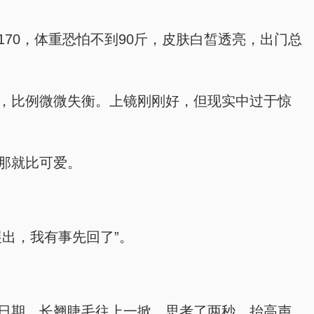
170，体重恐怕不到90斤，皮肤白皙透亮，出门总
亮点，比例微微失衡。上镜刚刚好，但现实中过于惊
，那就比可爱。
展出，我有事先回了”。
了眼日期，长翘睫毛往上一掀，思考了两秒，抬高声