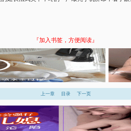
『加入书签，方便阅读』
上一章
目录
下一页