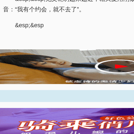
音：“我有个约会，就不去了”。
&esp;&esp