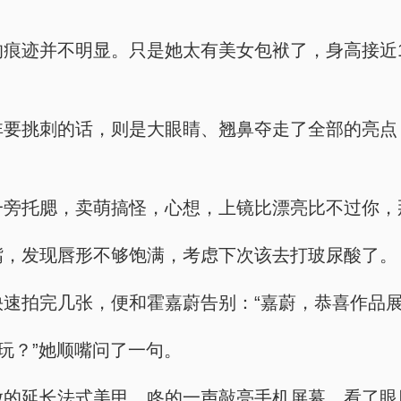
动过的痕迹并不明显。只是她太有美女包袱了，身高接近
，如果非要挑刺的话，则是大眼睛、翘鼻夺走了全部的
蔚便在一旁托腮，卖萌搞怪，心想，上镜比漂亮比不过你
嘟起嘴，发现唇形不够饱满，考虑下次该去打玻尿酸了。
，她快速拍完几张，便和霍嘉蔚告别：“嘉蔚，恭喜作品
来不来玩？”她顺嘴问了一句。
夏用刚做的延长法式美甲，咚的一声敲亮手机屏幕，看