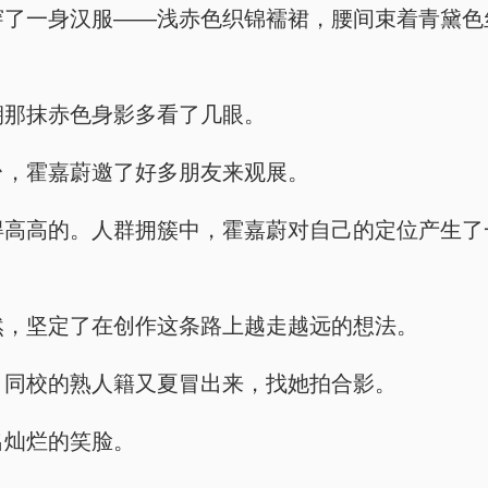
天特意穿了一身汉服——浅赤色织锦襦裙，腰间束着青
自觉朝那抹赤色身影多看了几眼。
的舞台，霍嘉蔚邀了好多朋友来观展。
把她捧得高高的。人群拥簇中，霍嘉蔚对自己的定位产
飘飘然，坚定了在创作这条路上越走越远的想法。
口气，同校的熟人籍又夏冒出来，找她拍合影。
露出灿烂的笑脸。