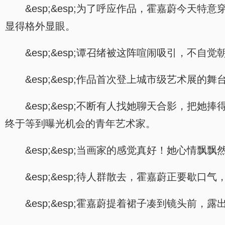
&esp;&esp;为了呼应作品，霍嘉蔚今
显得格外显眼。
&esp;&esp;谭召绪被这阵喧闹吸引，不
&esp;&esp;作品首次登上城市级艺术展
&esp;&esp;不断有人找她聊天合影，
终于等到曝光机会的青年艺术家。
&esp;&esp;当画家的感觉真好！她心情
&esp;&esp;待人群散去，霍嘉蔚正要歇
&esp;&esp;霍嘉蔚提着裙子凑到镜头前，