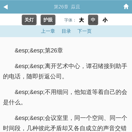
第26章 蒜且
关灯
护眼
大
中
小
字体：
上一章
目录
下一页
&esp;&esp;第26章
&esp;&esp;离开艺术中心，谭召绪接到助手
的电话，随即折返公司。
&esp;&esp;不用细问，他知道等着自己的会
是什么。
&esp;&esp;会议室里，同一个空间、同一个
时间段，几种彼此矛盾却又各自成立的声音交错