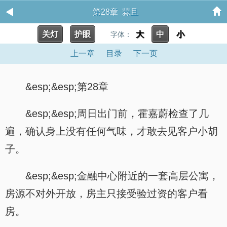
第28章 蒜且
关灯
护眼
大
中
小
字体：
上一章
目录
下一页
&esp;&esp;第28章
&esp;&esp;周日出门前，霍嘉蔚检查了几
遍，确认身上没有任何气味，才敢去见客户小胡
子。
&esp;&esp;金融中心附近的一套高层公寓，
房源不对外开放，房主只接受验过资的客户看
房。