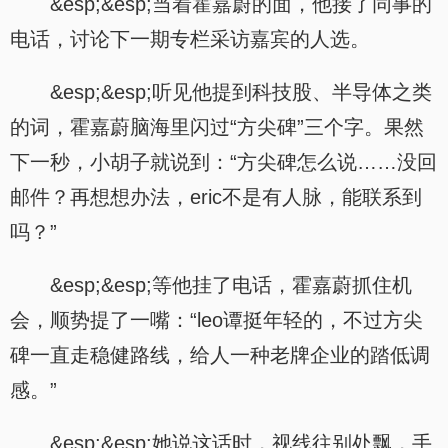
&esp;&esp;当着霍嘉蔚的面，他接了同事的
电话，讨论下一期专栏采访嘉宾的人选。
&esp;&esp;听见他提到科技股、半导体之类
的词，霍嘉蔚脑海里闪过“方尖碑”三个字。果然
下一秒，小胡子就说到：“方尖碑怎么说……没回
邮件？再想想办法，eric不是有人脉，能联系到
吗？”
&esp;&esp;等他挂了电话，霍嘉蔚抓住机
会，顺势提了一嘴：“leo谭挺年轻的，不过方尖
碑一直走稳健路线，给人一种老牌企业的踏低调
感。”
&esp;&esp;她说这话时，视线往别处飘，手