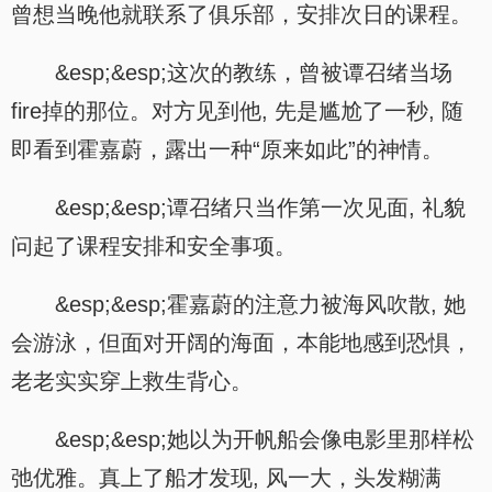
曾想当晚他就联系了俱乐部，安排次日的课程。
&esp;&esp;这次的教练，曾被谭召绪当场
fire掉的那位。对方见到他, 先是尴尬了一秒, 随
即看到霍嘉蔚，露出一种“原来如此”的神情。
&esp;&esp;谭召绪只当作第一次见面, 礼貌
问起了课程安排和安全事项。
&esp;&esp;霍嘉蔚的注意力被海风吹散, 她
会游泳，但面对开阔的海面，本能地感到恐惧，
老老实实穿上救生背心。
&esp;&esp;她以为开帆船会像电影里那样松
弛优雅。真上了船才发现, 风一大，头发糊满