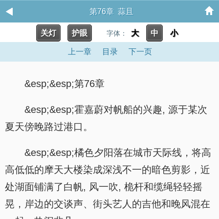
第76章 蒜且
关灯
护眼
大
中
小
字体：
上一章
目录
下一页
&esp;&esp;第76章
&esp;&esp;霍嘉蔚对帆船的兴趣, 源于某次
夏天傍晚路过港口。
&esp;&esp;橘色夕阳落在城市天际线，将高
高低低的摩天大楼染成深浅不一的暗色剪影，近
处湖面铺满了白帆, 风一吹, 桅杆和缆绳轻轻摇
晃，岸边的交谈声、街头艺人的吉他和晚风混在