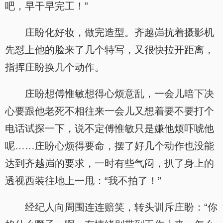
吧，早干早完工！”
庄盼化好妆，做完造型。齐越岿抗着摄影机
先怼上他的脸来了几个特写，又很快拉开距离，
指挥庄盼换几个动作。
庄盼想傅惟敏想得心烦意乱，一会儿暗下决
心要跟他老死不相往来一会儿又想着要不要打个
电话试探一下，说不定傅惟敏只是嫌他烦吓唬他
呢……庄盼心烦得要命，摆了好几个动作也没能
达到齐越岿的要求，一时有些气闷，扒了身上的
透视西装往地上一甩：“我不拍了！”
经纪人向周围连连赔笑，转头训斥庄盼：“你