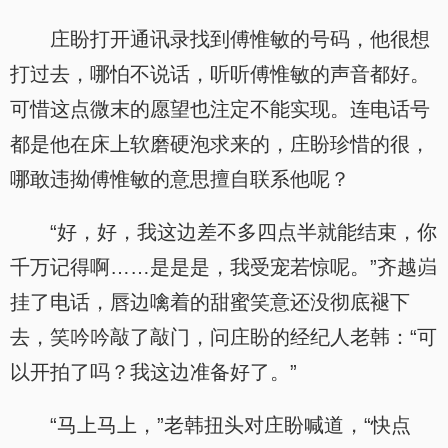
庄盼打开通讯录找到傅惟敏的号码，他很想
打过去，哪怕不说话，听听傅惟敏的声音都好。
可惜这点微末的愿望也注定不能实现。连电话号
都是他在床上软磨硬泡求来的，庄盼珍惜的很，
哪敢违拗傅惟敏的意思擅自联系他呢？
“好，好，我这边差不多四点半就能结束，你
千万记得啊……是是是，我受宠若惊呢。”齐越岿
挂了电话，唇边噙着的甜蜜笑意还没彻底褪下
去，笑吟吟敲了敲门，问庄盼的经纪人老韩：“可
以开拍了吗？我这边准备好了。”
“马上马上，”老韩扭头对庄盼喊道，“快点