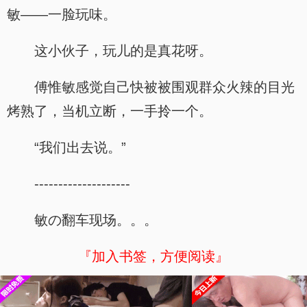
敏——一脸玩味。
这小伙子，玩儿的是真花呀。
傅惟敏感觉自己快被被围观群众火辣的目光
烤熟了，当机立断，一手拎一个。
“我们出去说。”
--------------------
敏の翻车现场。。。
『加入书签，方便阅读』