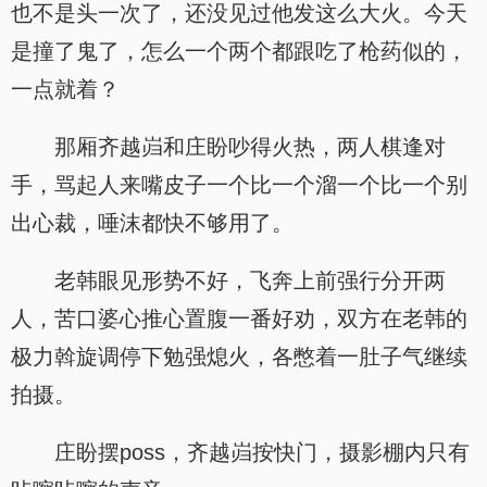
也不是头一次了，还没见过他发这么大火。今天
是撞了鬼了，怎么一个两个都跟吃了枪药似的，
一点就着？
那厢齐越岿和庄盼吵得火热，两人棋逢对
手，骂起人来嘴皮子一个比一个溜一个比一个别
出心裁，唾沫都快不够用了。
老韩眼见形势不好，飞奔上前强行分开两
人，苦口婆心推心置腹一番好劝，双方在老韩的
极力斡旋调停下勉强熄火，各憋着一肚子气继续
拍摄。
庄盼摆poss，齐越岿按快门，摄影棚内只有