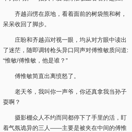
齐越岿愣在原地，看着面前的树袋熊和树，
呆呆收回了脚步。
庄盼和齐越岿对视一眼，均从对方眼中读出
了迷茫，随即调转枪头异口同声对傅惟敏质问道:
“惟敏/傅惟敏，他是谁？”
傅惟敏简直出离愤怒了。
老天爷，我叫你一声爷，你还真拿我当孙子
耍啊？
摄影棚众人不约而同都停下了手里的活，盯
着气氛诡异的三人——主要是被夹在中间的傅惟