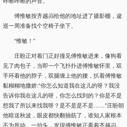
咔嚓咔嚓的声音。
傅惟敏按齐越岿给他的地址进了摄影棚，逡
巡一周准备找个空椅子坐下。
“惟敏！”
庄盼正对着门正好撞见傅惟敏进来，像狗看
见了肉包子，当即一个飞扑扑进傅惟敏怀里，双
手环着他的脖子，双腿缠上他的腰，扒着傅惟敏
黏糊糊地撒娇:“你怎么知道我在这儿的呀？我没
告诉你我在这儿的呀，你怎么找到的？你是不是
想我了所以来找我呀？是不是是不是……”庄盼朝
他暗送秋波，眼皮都快翻抽筋了，谁知人家根本
不为所动。一抬头，发现傅惟敏正看着齐越岿。