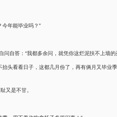
？今年能毕业吗？”
，自问自答：“我都多余问，就凭你这烂泥扶不上墙的
不抬头看看日子，这都几月份了，再有俩月又毕业
羞耻又是不甘。