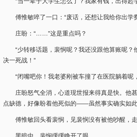
“当一辈子大学生怎么了？我家有钱，出得起
傅惟敏啐了一口：“废话，还想让我给你出学
庄盼：“……”这是重点吗？
“少转移话题，裴悯呢？我还没跟他算账呢？
决一死战！”
“闭嘴吧你！我老婆刚被车撞了在医院躺着呢
庄盼怒气全消，心道现世报来得真是快。他甚
点缺德，好像盼着他死似的——虽然事实确实如
傅惟敏回头看裴悯，见裴悯没有被他吵醒，
黑暗中，裴悯缓缓睁开了眼。