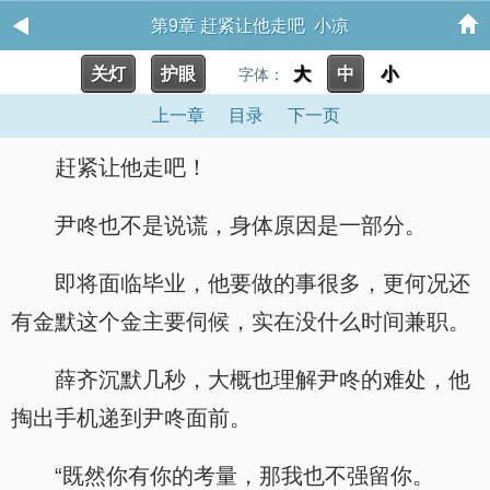
第9章 赶紧让他走吧 小凉
关灯
护眼
大
中
小
字体：
上一章
目录
下一页
赶紧让他走吧！
尹咚也不是说谎，身体原因是一部分。
即将面临毕业，他要做的事很多，更何况还
有金默这个金主要伺候，实在没什么时间兼职。
薛齐沉默几秒，大概也理解尹咚的难处，他
掏出手机递到尹咚面前。
“既然你有你的考量，那我也不强留你。