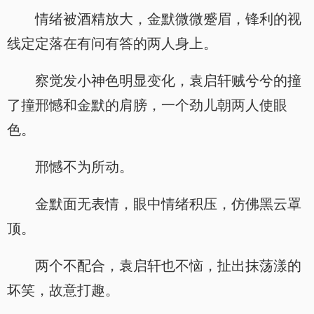
情绪被酒精放大，金默微微蹙眉，锋利的视
线定定落在有问有答的两人身上。
察觉发小神色明显变化，袁启轩贼兮兮的撞
了撞邢憾和金默的肩膀，一个劲儿朝两人使眼
色。
邢憾不为所动。
金默面无表情，眼中情绪积压，仿佛黑云罩
顶。
两个不配合，袁启轩也不恼，扯出抹荡漾的
坏笑，故意打趣。