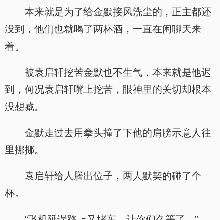
本来就是为了给金默接风洗尘的，正主都还
没到，他们也就喝了两杯酒，一直在闲聊天来
着。
被袁启轩挖苦金默也不生气，本来就是他迟
到，何况袁启轩嘴上挖苦，眼神里的关切却根本
没想藏。
金默走过去用拳头撞了下他的肩膀示意人往
里挪挪。
袁启轩给人腾出位子，两人默契的碰了个
杯。
“飞机延误路上又堵车，让你们久等了。”