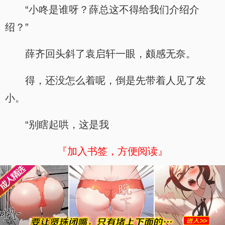
“小咚是谁呀？薛总这不得给我们介绍介
绍？”
薛齐回头斜了袁启轩一眼，颇感无奈。
得，还没怎么着呢，倒是先带着人见了发
小。
“别瞎起哄，这是我
『加入书签，方便阅读』