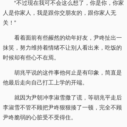
“不过现在我可不会这么想了，你是你，你家
人是你家人，我是跟你交朋友的，跟你家人无
关！”
看着面前有些赧然的幼年好友，尹咚扯出一
抹笑，努力维持着情绪不让别人看出来，吃饭的
时候却有些心不在焉。
胡兆平说的这件事他何止是有印象，简直是
他最后走向自己打工上学的开端。
就因为尹朝冲李淑雪撒了谎，等胡兆平走后
李淑雪不管不顾把尹咚狠狠揍了一顿，完全不顾
尹咚脆弱的心脏受不受得住。