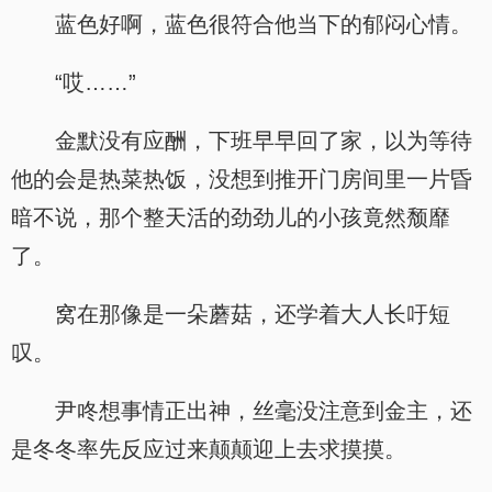
蓝色好啊，蓝色很符合他当下的郁闷心情。
“哎……”
金默没有应酬，下班早早回了家，以为等待
他的会是热菜热饭，没想到推开门房间里一片昏
暗不说，那个整天活的劲劲儿的小孩竟然颓靡
了。
窝在那像是一朵蘑菇，还学着大人长吁短
叹。
尹咚想事情正出神，丝毫没注意到金主，还
是冬冬率先反应过来颠颠迎上去求摸摸。