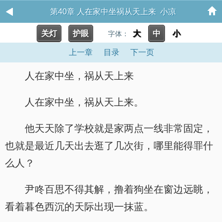
第40章 人在家中坐祸从天上来 小凉
关灯
护眼
大
中
小
字体：
上一章
目录
下一页
人在家中坐，祸从天上来
人在家中坐，祸从天上来。
他天天除了学校就是家两点一线非常固定，
也就是最近几天出去逛了几次街，哪里能得罪什
么人？
尹咚百思不得其解，撸着狗坐在窗边远眺，
看着暮色西沉的天际出现一抹蓝。