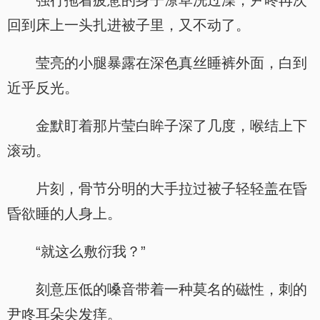
强行拖着疲惫的身子潦草洗过澡，尹咚再次
回到床上一头扎进被子里，又不动了。
莹亮的小腿暴露在深色真丝睡裤外面，白到
近乎反光。
金默盯着那片莹白眸子深了几度，喉结上下
滚动。
片刻，骨节分明的大手拉过被子轻轻盖在昏
昏欲睡的人身上。
“就这么敷衍我？”
刻意压低的嗓音带着一种莫名的磁性，刺的
尹咚耳朵尖发痒。