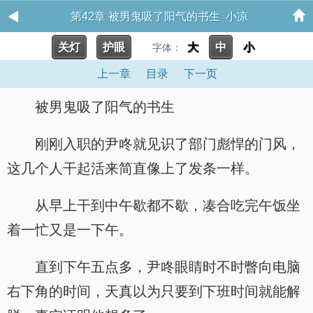
第42章 被男鬼吸了阳气的书生 小凉
关灯
护眼
大
中
小
字体：
上一章
目录
下一页
被男鬼吸了阳气的书生
刚刚入职的尹咚就见识了部门彪悍的门风，
这几个人干起活来简直像上了发条一样。
从早上干到中午歇都不歇，凑合吃完午饭坐
着一忙又是一下午。
直到下午五点多，尹咚眼睛时不时瞥向电脑
右下角的时间，天真以为只要到下班时间就能解