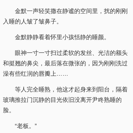
金默一声轻笑撒在静谧的空间里，扰的刚刚
入睡的人皱了皱鼻子。
金默静静看着怀里小孩恬静的睡颜。
眼神一寸一寸扫过柔软的发丝、光洁的额头
和挺翘的鼻尖，最后落在微张的，因为刚刚洗过
澡有些红润的唇瓣上……
等人完全睡熟，他这才起身来到阳台，隔着
玻璃推拉门沉静的目光依旧没离开尹咚熟睡的
脸。
“老板。”