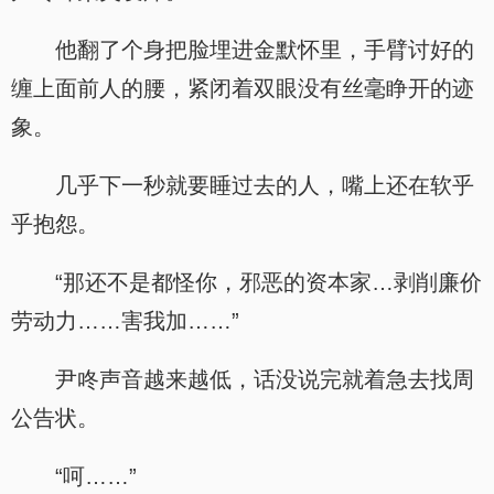
他翻了个身把脸埋进金默怀里，手臂讨好的
缠上面前人的腰，紧闭着双眼没有丝毫睁开的迹
象。
几乎下一秒就要睡过去的人，嘴上还在软乎
乎抱怨。
“那还不是都怪你，邪恶的资本家…剥削廉价
劳动力……害我加……”
尹咚声音越来越低，话没说完就着急去找周
公告状。
“呵……”