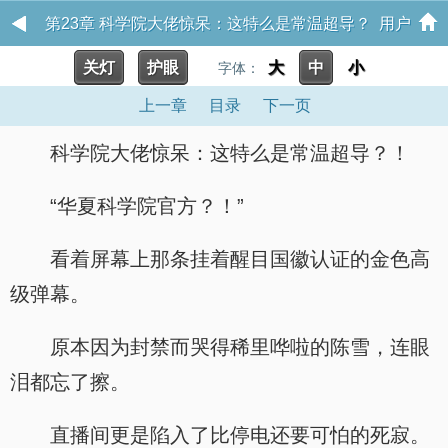
第23章 科学院大佬惊呆：这特么是常温超导？ 用户
关灯
护眼
大
中
小
15056959
字体：
上一章
目录
下一页
科学院大佬惊呆：这特么是常温超导？！
“华夏科学院官方？！”
看着屏幕上那条挂着醒目国徽认证的金色高
级弹幕。
原本因为封禁而哭得稀里哗啦的陈雪，连眼
泪都忘了擦。
直播间更是陷入了比停电还要可怕的死寂。