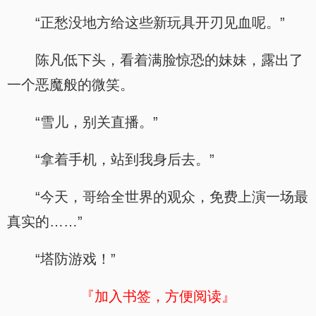
“正愁没地方给这些新玩具开刃见血呢。”
陈凡低下头，看着满脸惊恐的妹妹，露出了
一个恶魔般的微笑。
“雪儿，别关直播。”
“拿着手机，站到我身后去。”
“今天，哥给全世界的观众，免费上演一场最
真实的……”
“塔防游戏！”
『加入书签，方便阅读』