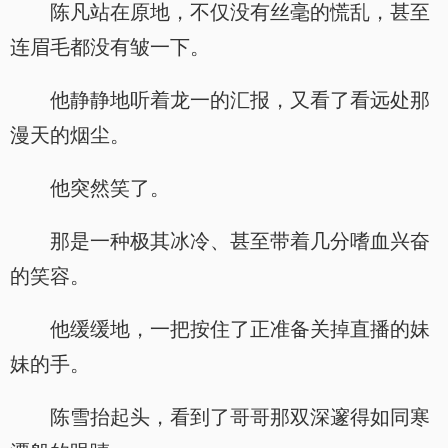
陈凡站在原地，不仅没有丝毫的慌乱，甚至
连眉毛都没有皱一下。
他静静地听着龙一的汇报，又看了看远处那
漫天的烟尘。
他突然笑了。
那是一种极其冰冷、甚至带着几分嗜血兴奋
的笑容。
他缓缓地，一把按住了正准备关掉直播的妹
妹的手。
陈雪抬起头，看到了哥哥那双深邃得如同寒