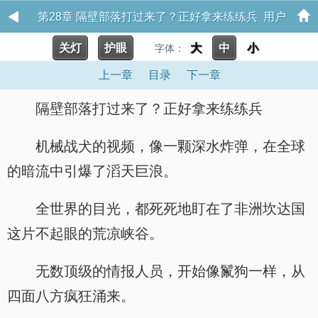
第28章 隔壁部落打过来了？正好拿来练练兵 用户
关灯
护眼
大
中
小
15056959
字体：
上一章
目录
下一章
隔壁部落打过来了？正好拿来练练兵
机械战犬的视频，像一颗深水炸弹，在全球
的暗流中引爆了滔天巨浪。
全世界的目光，都死死地盯在了非洲坎达国
这片不起眼的荒凉峡谷。
无数顶级的情报人员，开始像鬣狗一样，从
四面八方疯狂涌来。