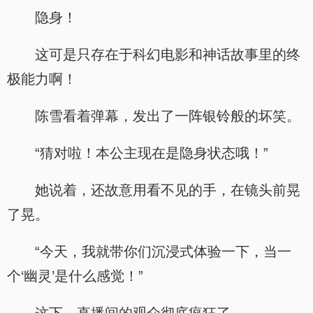
隐身！
这可是只存在于科幻电影和神话故事里的终
极能力啊！
陈雪看着弹幕，发出了一阵银铃般的坏笑。
“猜对啦！本公主现在是隐身状态哦！”
她说着，还故意用看不见的手，在镜头前晃
了晃。
“今天，我就带你们沉浸式体验一下，当一
个‘幽灵’是什么感觉！”