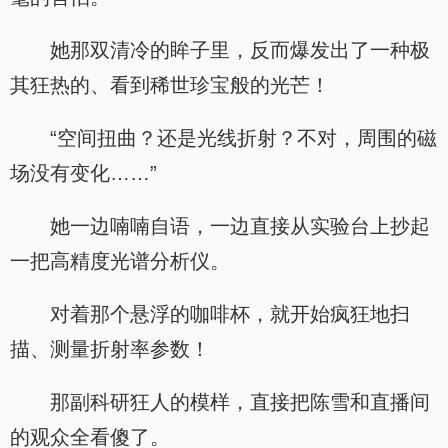
她那双清冷的眸子里，反而爆发出了一种极
其狂热的、看到稀世珍宝般的光芒！
“空间扭曲？还是光线折射？不对，周围的磁
场没有变化……”
她一边喃喃自语，一边直接从实验台上抄起
一把高精度光谱分析仪。
对着那个悬浮的咖啡杯，就开始疯狂地扫
描、测量折射率参数！
那副科研狂人的模样，直接把陈雪和直播间
的观众全看傻了。