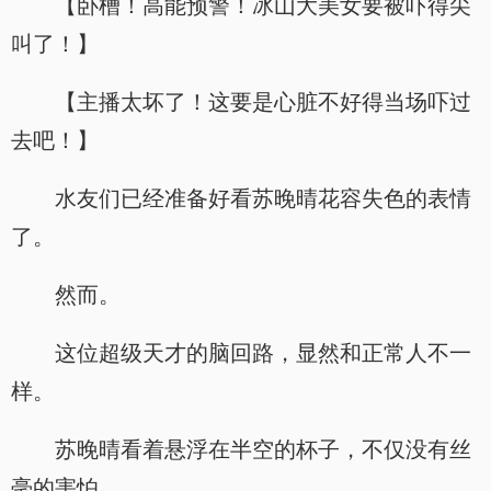
【卧槽！高能预警！冰山大美女要被吓得尖
叫了！】
【主播太坏了！这要是心脏不好得当场吓过
去吧！】
水友们已经准备好看苏晚晴花容失色的表情
了。
然而。
这位超级天才的脑回路，显然和正常人不一
样。
苏晚晴看着悬浮在半空的杯子，不仅没有丝
毫的害怕。