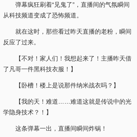
弹幕疯狂刷着“见鬼了”，直播间的气氛瞬间
从科技频道变成了恐怖频道。
就在这时，那些看过昨天直播的老粉，瞬间
反应了过来。
【不对！家人们！我想起来了！主播昨天借
了凡哥一件黑科技衣服！】
【卧槽！楼上是说那件纳米战衣吗？】
【我的天！难道……难道这就是传说中的光
学隐身技术？！】
这条弹幕一出，直播间瞬间炸锅！